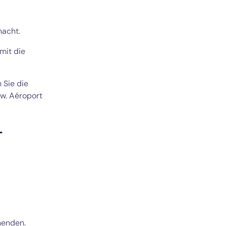
nacht.
amit die
 Sie die
w. Aéroport
-