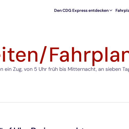
Den CDG Express entdecken
Fahrpla
iten/Fahrpla
en ein Zug, von 5 Uhr früh bis Mitternacht, an sieben T