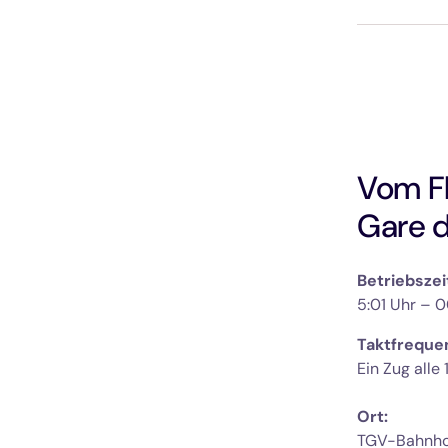
Vom Fl
Gare d
Betriebszei
5:01 Uhr – 0
Taktfrequen
Ort: 
TGV-Bahnh