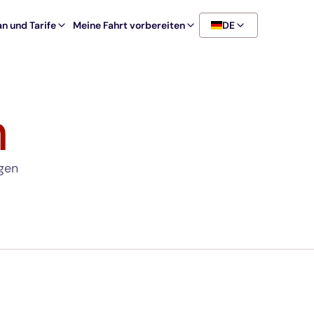
n und Tarife
Meine Fahrt vorbereiten
DE
n
agen