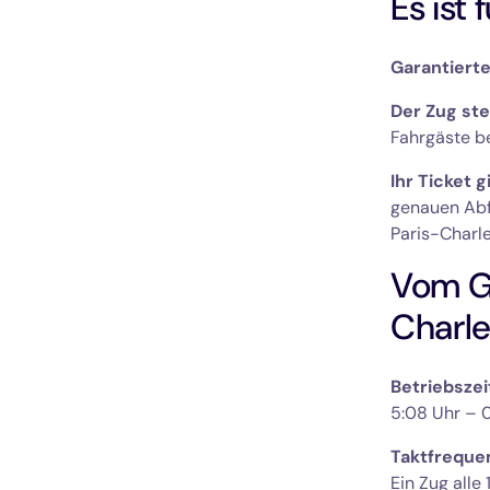
Es ist 
Garantierte
Der Zug ste
Fahrgäste be
Ihr Ticket 
genauen Abf
Paris-Charle
Vom Ga
Charle
Betriebszei
5:08 Uhr – 
Taktfrequen