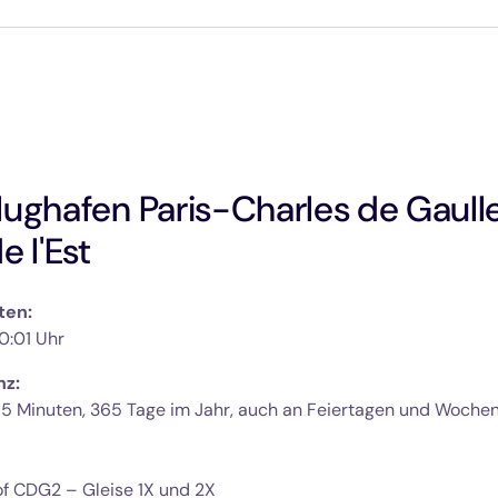
ughafen Paris-Charles de Gaulle
e l'Est
ten:
0:01 Uhr
z: 
of CDG2 –
Gleise 1X und 2X