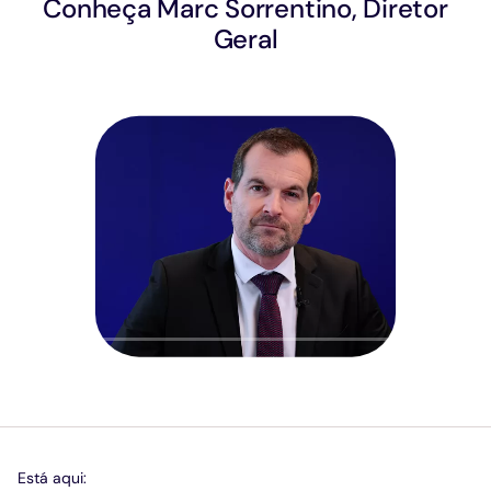
Conheça Marc Sorrentino, Diretor
Geral
Jogar
Mostrar 
Sile
Está aqui: