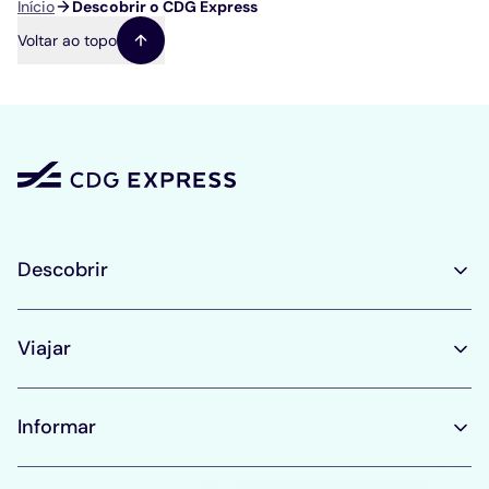
Navegação
Início
Descobrir o CDG Express
estrutural
Voltar ao topo
Descobrir
Viajar
Informar