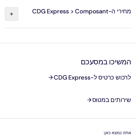
באשר לרכישת כרטיס הלוך ושוב: הכרטיס תקף למשך 24
חודשים לפני השימוש, והחזרה אפשרית בתוך 90 יום לאחר
מחירי ה-CDG Express > Composant
אימות כרטיס ההלוך, לנסיעה בכיוון ההפוך.
המשיכו במסעכם
לרכוש כרטיס ל-CDG Express
שירותים במטוס
אתה נמצא כאן: