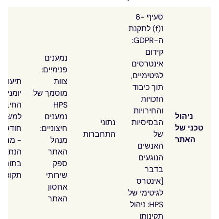
סעיף 6-
1(f) לתקנת
ה-GDPR:
קידום
נמענים
אינטרסים
פנימיים:
לגיטימיים,
צוות
תיעוד
תוך כיבוד
מוסמך של
יומני
הזכויות
HPS
החיבור
והחירויות
ניהול
נמענים
הבסיסיות
נתוני
טכני של
חיצוניים:
חודשים
של
התחברות
האתר
מנהל
- מחיק
האנשים
האתר
הנתוני
הנוגעים
ספק
בתום
בדבר
שירותי
תקופה ז
[אינטרס
אחסון
לגיטימי של
האתר
HPS: ניהול
תקינותו