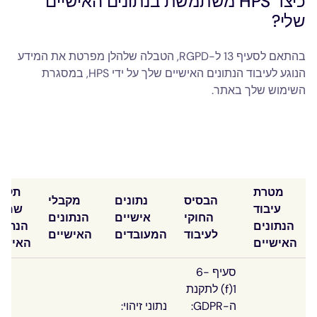
כיצד HPS משתמשת בנתונים האישיים
שלי?
בהתאם לסעיף 13 ל-RGPD, הטבלה שלהלן מפרטת את המידע
הנוגע לעיבוד הנתונים האישיים שלך על ידי HPS, במסגרת
השימוש שלך באתר.
מטרת
תקופ
הבסיס
נתונים
מקבלי
עיבוד
שמיר
החוקי
אישיים
הנתונים
הנתונים
הנתונ
לעיבוד
המעובדים
האישיים
האישיים
האישי
סעיף 6-
1(f) לתקנת
ה-GDPR:
נתוני זיהוי: