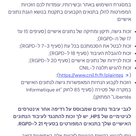
במסגרת השימוש באתר ובשירותיו, עומדות לכם הזכויות
המפורטות להלן בתנאים הקבועים בתקנות בנושא הגנת נתונים
אישיים:
זכות גישה, תיקון ומחיקה של נתונים אישיים (סעיפים 15 עד
17 של ה-RGPD);
זכות לבטל את הסכמתכם בכל עת (סעיף 7-3 ל-RGPD);
זכות להגבלת העיבוד (סעיף 18 ל-RGPD);
זכות לניידות של נתונים אישיים (סעיף 20 ל-RGPD);
זכות להגיש תלונה ל-CNIL
(
https://www.cnil.fr/fr/plaintes
);
הזכות לקבוע הנחיות המאפשרות גישה לנתונים האישיים
במקרה של פטירה (סעיף 85 לחוק "Informatique et
Libertés" המתוקן).
לגבי עיבוד נתונים שמבוסס על רדיפה אחר אינטרסים
לגיטימיים של HPS, יש לך זכות להתנגד לעיבוד הנתונים
האישיים שלך בתנאים המפורטים בסעיף 21 ל-RGPD.
ניתן להגיש בקשות הנוגעות לזכויות אלה באמצעות דואר