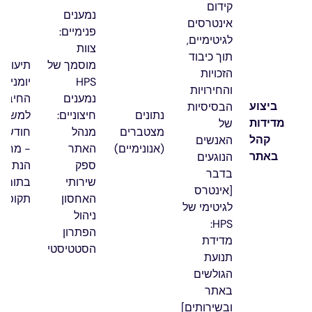
קידום
נמענים
אינטרסים
פנימיים:
לגיטימיים,
צוות
תוך כיבוד
מוסמך של
תיעוד
הזכויות
HPS
יומני
והחירויות
נמענים
החיבור
ביצוע
הבסיסיות
נתונים
חיצוניים:
מדידות
של
מצטברים
מנהל
חודשים
קהל
האנשים
(אנונימיים)
האתר
- מחיק
באתר
הנוגעים
ספק
הנתוני
בדבר
שירותי
בתום
[אינטרס
האחסון
תקופה ז
לגיטימי של
ניהול
HPS:
הפתרון
מדידת
הסטטיסטי
תנועת
הגולשים
באתר
ובשירותים]