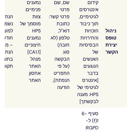
קידום
שם, שם
נמענים
אינטרסים
פרטי
פנימיים:
לגיטימיים,
פרטי קשר:
צוות
הנתוני
תוך כיבוד
כתובת
מוסמך של
נשמרי
ניהול
הזכויות
דוא"ל,
HPS
טופס
והחירויות
טלפון (לא
נמענים
חודשים
יצירת
הבסיסיות
חובה)
חיצוניים:
– מחיק
הקשר
של
סוג
[CA1.1]
הנתוני
האנשים
הבקשה
מנהל
בתום
הנוגעים
(על פי
האתר
תקופה ז
בדבר
התפריט
אחסון
[אינטרס
הנפתח),
האתר
לגיטימי של
הודעה
HPS: מענה
לבקשתך]
סעיף 6-
1(f) ל-
RGPD: