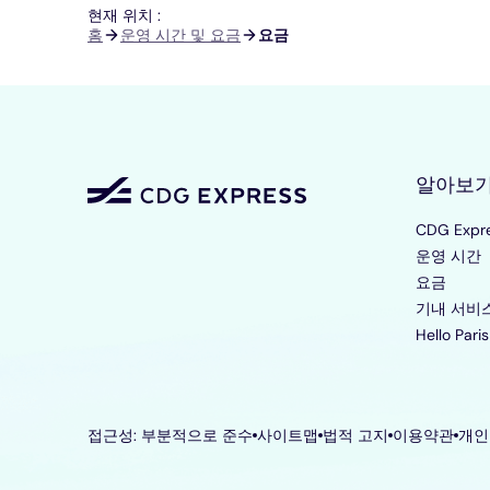
현재 위치 :
이
홈
운영 시간 및 요금
요금
동
경
로
알아보
CDG Exp
운영 시간
요금
기내 서비
Hello Par
접근성: 부분적으로 준수
사이트맵
법적 고지
이용약관
개인