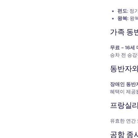
편도
: 정
왕복:
왕복
가족 동
무료 - 16세
승차 전 승강
동반자와
장애인 동반
혜택이 제공
프랑실리엔(
유효한 연간
공항 종