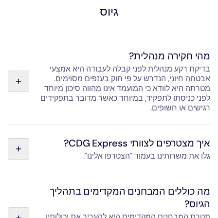
גיוס
מהי חקירה מנהלית?
בדיקת רקע מנהלית לפני קבלה לעבודה היא אמצעי
אבטחה חיוני, הנדרש על פי חוק בענפים מסוימים.
מטרתה היא לוודא כי המועמד אינו מהווה סיכון מיוחד
לפני כניסתו לתפקיד, במיוחד כאשר מדובר בתפקידים
רגישים או חשופים.
הבדיקה מתבצעת על ידי ה-SNEAS (השירות הלאומי לחקירות
ביטחוניות מנהליות), הכפוף למשרד הפנים. היא מתייחסת
איך מצטרפים לצוותי CDG Express?
למקצועות מסוימים המחייבים אישורי גישה לאתרים רגישים או
גלו את משרותינו בעמוד "הצטרפו אלינו".
ביצוע משימות או תפקידים רגישים.
במקרה של ה-CDG Express, הדבר נוגע לכל המקצועות
Hello Paris, החברה המפעילה את ה-CDG Express, מגייסת
המחייבים הכשרה בנהיגה ולמקצועות התחזוקה של צי הרכבות.
עובדים לקראת השקת השירות המתוכננת למרץ 2027. ניתן
מה כוללים המבחנים המקדימים בתהליך
לצפות במשרות הפנויות (נהיגה, תחזוקה, קבלה, פיקוח) דרך
הגיוס?
הדף "הצטרפו אלינו" או באמצעות פנייה ישירה לכתובת מחלקת
משאבי אנוש המופיעה בטופס יצירת הקשר בדף "צרו קשר".
מטרת המבחנים המקדימים היא להעריך את יכולותיו