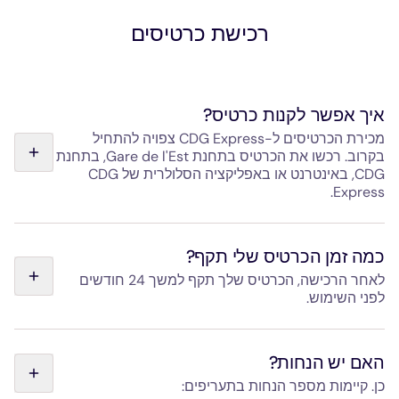
רכישת כרטיסים
איך אפשר לקנות כרטיס?
מכירת הכרטיסים ל-CDG Express צפויה להתחיל
בקרוב. רכשו את הכרטיס בתחנת Gare de l'Est, בתחנת
CDG, באינטרנט או באפליקציה הסלולרית של CDG
Express.
במקום: ניתן למצוא כספומטים, דוכני CDG Express, עמדות
תשלום פתוחות (open payment) וצוות קבלה המצויד במסופי
כמה זמן הכרטיס שלי תקף?
תשלום.
לאחר הרכישה, הכרטיס שלך תקף למשך 24 חודשים
לפני השימוש.
אמצעי תשלום מקובלים: כרטיסי אשראי, Visa, Mastercard,
American Express, Apple Pay, Google Pay, ומזומן (€)
בכמה מכשירים אוטומטיים.
באשר לרכישת כרטיס הלוך ושוב: הכרטיס תקף למשך 24
חודשים לפני השימוש, והחזרה אפשרית בתוך 90 יום לאחר
האם יש הנחות?
באינטרנט: באתר האינטרנט שלנו או באפליקציה הסלולרית
אימות כרטיס ההלוך, לנסיעה בכיוון ההפוך.
כן. קיימות מספר הנחות בתעריפים:
שלנו.