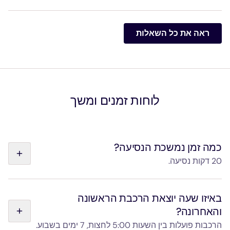
כרטיס הלוך ושוב: 15% הנחה.
מתחת לגיל 16: נסיעה חינם, בליווי מבוגר עם כרטיס תקף.
ראה את כל השאלות
כרטיס Navigo חודשי או שנתי (בתוקף בעת הרכישה): 35%
הנחה.
מלווה של אדם עם מוגבלות: כניסה חינם.
עובדי שדה התעופה או תחנת הרכבת: תעריפים מועדפים.
לוחות זמנים ומשך
כמה זמן נמשכת הנסיעה?
20 דקות נסיעה.
הנסיעה בין תחנת הרכבת "Gare de l'Est" לשדה התעופה
"Paris-Charles de Gaulle" אורכת 20 דקות, ללא עצירות
באיזו שעה יוצאת הרכבת הראשונה
ביניים.
והאחרונה?
הרכבות פועלות בין השעות 5:00 לחצות, 7 ימים בשבוע.