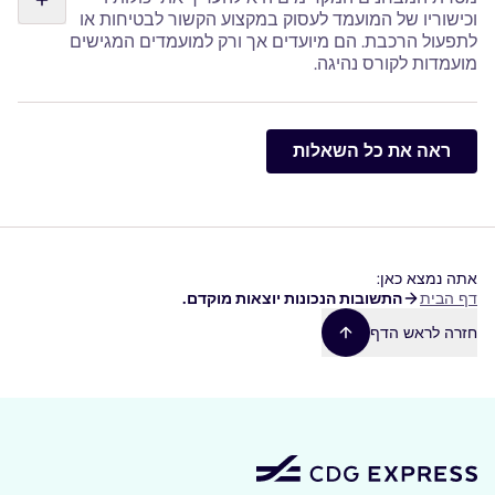
וכישוריו של המועמד לעסוק במקצוע הקשור לבטיחות או
לתפעול הרכבת. הם מיועדים אך ורק למועמדים המגישים
מועמדות לקורס נהיגה.
הם עשויים לכלול מבחני לוגיקה, ערנות וכן סימולציות מעשיות
הקשורות לתפקידים הצפויים. מבחנים אלה מסייעים לבחון את
ראה את כל השאלות
המוטיבציה, את יכולת התגובה ואת היכולת לעמוד בנהלים
המחמירים של הענף, וכן להעריך את יכולת הלמידה של
המועמדים. הם נערכים באופן מקוון ואורכים כ-2 שעות.
אתה נמצא כאן:
שביל
דף הבית
התשובות הנכונות יוצאות מוקדם.
ניווט
חזרה לראש הדף