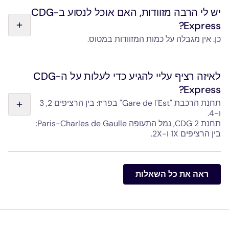
לשדה התעופה Paris-Charles de Gaulle בנסיעה ישירה, ללא
יש לי הרבה מזוודות, האם אוכל לנסוע ב-CDG
עצירות ביניים.
Express?
כן. אין מגבלה על כמות המזוודות במטוס.
בכל קרון יש תאי אחסון מרווחים בגובה ובצדדים, הנראים היטב
מהמושבים. תאים המצוידים ברצועות קשירה מיועדים לציוד
לאיזה רציף עליי להגיע כדי לעלות על ה-CDG
מגושם (אופניים, עגלות תינוק, ציוד ספורט וכו'). בקרו בעמוד
Express?
"המטען שלי" כדי להתכונן לנסיעה בראש שקט.
תחנת הרכבת "Gare de l'Est" בפריז: בין הרציפים 2, 3
ו-4.
תחנת CDG 2, נמל התעופה Paris-Charles de Gaulle:
בין הרציפים 1X ו-2X.
הגישה ל-CDG Express ברורה לשני התחנות הודות לשילוט
ולמתחמים ייעודיים בולטים.
ראה את כל השאלות