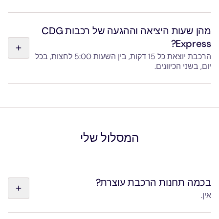
עיינו בלוחות הזמנים של יציאות והגעות הרכבות שלנו בעמוד
"יציאות ולוחות זמנים".
מהן שעות היציאה וההגעה של רכבות CDG
Express?
הרכבת יוצאת כל 15 דקות, בין השעות 5:00 לחצות, בכל
יום, בשני הכיוונים.
הכרטיס שלכם תקף לכל יציאה שתבחרו, ללא הגבלת שעות
קבועות. ניתן לעיין בלוח הזמנים של יציאות והגעות הרכבות שלנו
בעמוד "יציאות ולוחות זמנים".
המסלול שלי
בכמה תחנות הרכבת עוצרת?
אין.
ה-CDG Express מקשר בין תחנת הרכבת Gare de l'Est