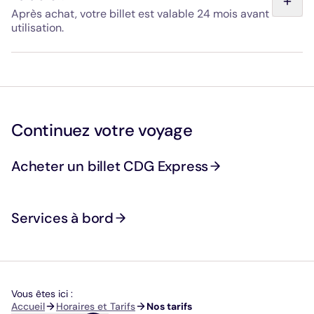
Après achat, votre billet est valable 24 mois avant
utilisation.
Concernant l'achat d'un billet aller-retour : le billet est
valable 24 mois avant utilisation et le retour est possible
dans les 90 jours après la validation de l'aller, pour un
trajet dans le sens opposé.
Continuez votre voyage
Acheter un billet CDG Express
Services à bord
Vous êtes ici :
Fil
Accueil
Horaires et Tarifs
Nos tarifs