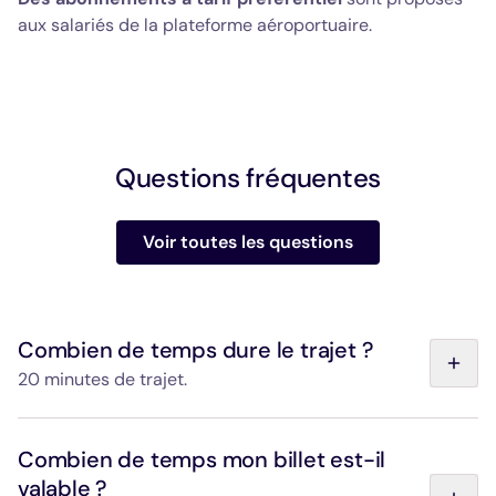
aux salariés de la plateforme aéroportuaire.
Questions fréquentes
Voir toutes les questions
Combien de temps dure le trajet ?
20 minutes de trajet.
Le trajet entre la Gare de l'Est et l'Aéroport Paris-
Charles de Gaulle dure 20 minutes, sans arrêt
Combien de temps mon billet est-il
intermédiaire.
valable ?