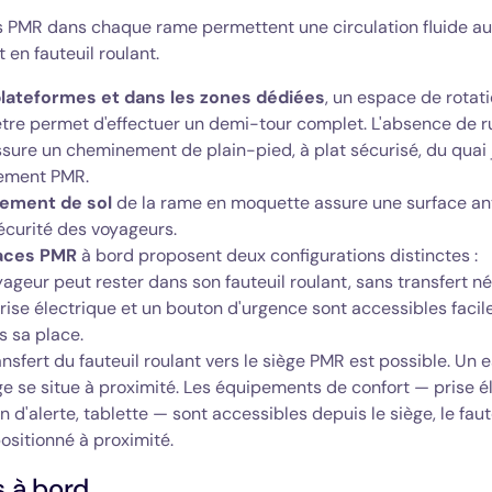
 PMR dans chaque rame permettent une circulation fluide a
 en fauteuil roulant.
plateformes et dans les zones dédiées
, un espace de rotat
tre permet d'effectuer un demi-tour complet. L'absence de r
ssure un cheminement de plain-pied, à plat sécurisé, du quai 
cement PMR.
tement de sol
de la rame en moquette assure une surface a
écurité des voyageurs.
aces PMR
à bord proposent deux configurations distinctes :
yageur peut rester dans son fauteuil roulant, sans transfert n
rise électrique et un bouton d'urgence sont accessibles faci
s sa place.
ansfert du fauteuil roulant vers le siège PMR est possible. Un
e se situe à proximité. Les équipements de confort — prise él
 d'alerte, tablette — sont accessibles depuis le siège, le fau
positionné à proximité.
s à bord