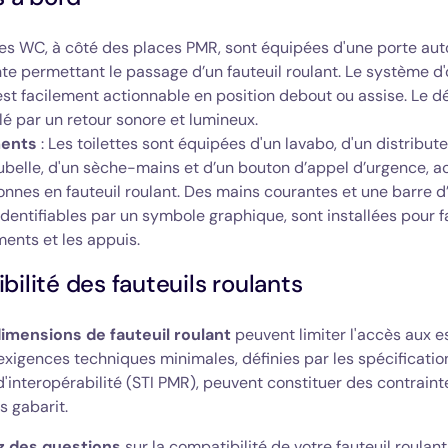
les WC, à côté des places PMR, sont équipées d'une porte au
te permettant le passage d’un fauteuil roulant. Le système d
est facilement actionnable en position debout ou assise. Le d
lé par un retour sonore et lumineux.
ents
: Les toilettes sont équipées d'un lavabo, d'un distribut
ubelle, d'un sèche-mains et d’un bouton d’appel d’urgence, a
nnes en fauteuil roulant. Des mains courantes et une barre d
 identifiables par un symbole graphique, sont installées pour fa
ents et les appuis.
ilité des fauteuils roulants
imensions de fauteuil roulant
peuvent limiter l'accès aux 
exigences techniques minimales, définies par les spécificatio
'interopérabilité (STI PMR), peuvent constituer des contraint
 gabarit.
z des questions
sur la compatibilité de votre fauteuil roulan