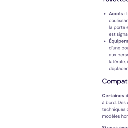
Accès
: 
coulissan
la porte 
est signa
Équipem
d’une po
aux perso
latérale,
déplacem
Compatib
Certaines d
à bord. Des 
techniques d
modèles hors
Si vous ave