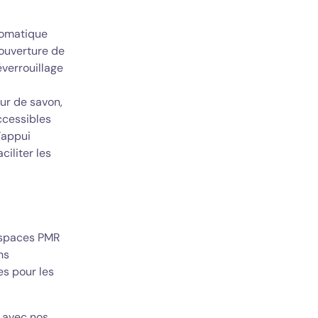
tomatique
'ouverture de
éverrouillage
eur de savon,
ccessibles
’appui
ciliter les
espaces PMR
ns
es pour les
t avec nos