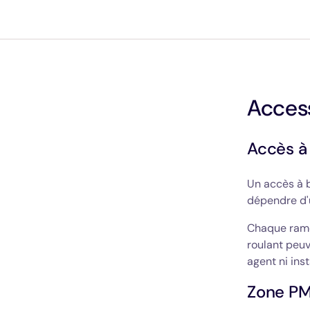
Access
Accès à
Un accès à 
dépendre d'
Chaque rame
roulant peuv
agent ni ins
Zone PM