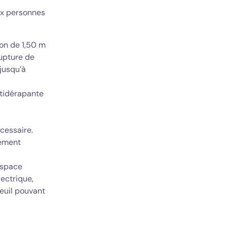
ux personnes
ion de 1,50 m
upture de
jusqu’à
ntidérapante
écessaire.
lement
 espace
ectrique,
teuil pouvant