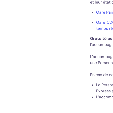
et leur état
Gare Par
Gare CDG
temps ré
Gratuité a
l'accompagn
L’accompagn
une Personne
En cas de co
La Perso
Express p
L’accomp