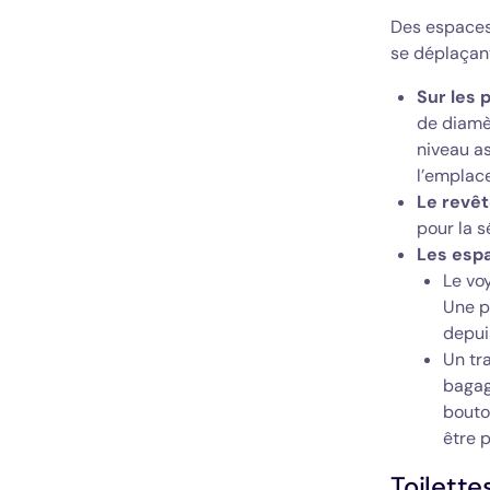
Des espaces
se déplaçant
Sur les 
de diamè
niveau a
l’empla
Le revê
pour la s
Les esp
Le vo
Une p
depui
Un tr
bagag
bouton
être 
Toilette