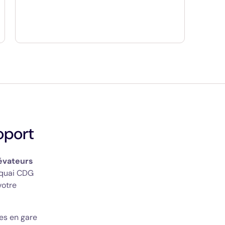
roport
évateurs
 quai CDG
votre
es en gare