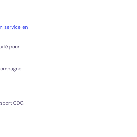
n service en
uité pour
accompagne
ansport CDG