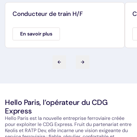
Conducteur de train H/F
C
En savoir plus
diapositive précédente
diapositive suivante
Hello Paris, l’opérateur du CDG
Express
Hello Paris est la nouvelle entreprise ferroviaire créée
pour exploiter le CDG Express. Fruit du partenariat entre
Keolis et RATP Dev, elle incarne une vision exigeante du
service ferroviaire : fiable, régulier, confortable et