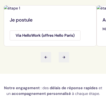
Je postule
A
M
Via HelloWork (offres Hello Paris)
diapositive précédente
diapositive suivante
Notre engagement
: des
délais de réponse rapides
et
un
accompagnement personnalisé
à chaque étape.