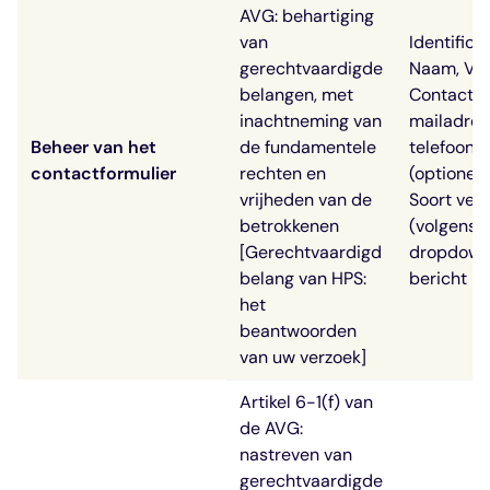
AVG: behartiging
van
Identifica
gerechtvaardigde
Naam, Vo
belangen, met
Contactge
inachtneming van
mailadres
Beheer van het
de fundamentele
telefoon
contactformulier
rechten en
(optioneel
vrijheden van de
Soort ver
betrokkenen
(volgens 
[Gerechtvaardigd
dropdown
belang van HPS:
bericht
het
beantwoorden
van uw verzoek]
Artikel 6-1(f) van
de AVG:
nastreven van
gerechtvaardigde