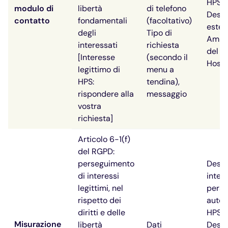
HPS
modulo di
libertà
di telefono
Desti
contatto
fondamentali
(facoltativo)
estern
degli
Tipo di
Ammin
interessati
richiesta
del si
[Interesse
(secondo il
Hosti
legittimo di
menu a
HPS:
tendina),
rispondere alla
messaggio
vostra
richiesta]
Articolo 6-1(f)
del RGPD:
perseguimento
Desti
di interessi
intern
legittimi, nel
perso
rispetto dei
autor
diritti e delle
HPS
Misurazione
libertà
Dati
Desti