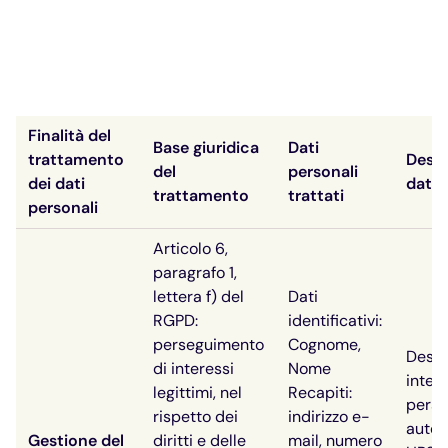
Finalità del
Base giuridica
Dati
trattamento
Desti
del
personali
dei dati
dati 
trattamento
trattati
personali
Articolo 6,
paragrafo 1,
lettera f) del
Dati
RGPD:
identificativi:
perseguimento
Cognome,
Desti
di interessi
Nome
intern
legittimi, nel
Recapiti:
perso
rispetto dei
indirizzo e-
autor
Gestione del
diritti e delle
mail, numero