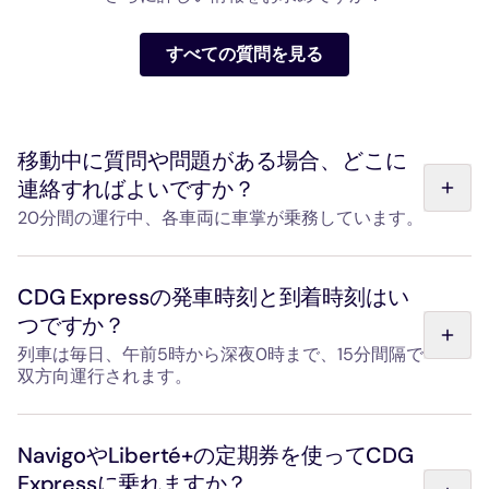
すべての質問を見る
移動中に質問や問題がある場合、どこに
連絡すればよいですか？
20分間の運行中、各車両に車掌が乗務しています。
各列車には車掌が乗務しており、乗車時からお客様の荷物
の手配をお手伝いし、乗車中もご質問にお答えいたしま
CDG Expressの発車時刻と到着時刻はい
す。 また、Gare de l'EstおよびParis-Charles de Gaulle空
つですか？
港では、毎日、最初の列車から最終列車まで、係員が常駐
しています。
列車は毎日、午前5時から深夜0時まで、15分間隔で
双方向運行されます。
チケットは、ご希望の出発便でご利用いただけます。特定
の時刻に縛られることはありません。「出発・時刻表」ペ
NavigoやLiberté+の定期券を使ってCDG
ージで、列車の出発・到着時刻をご確認ください。
Expressに乗れますか？