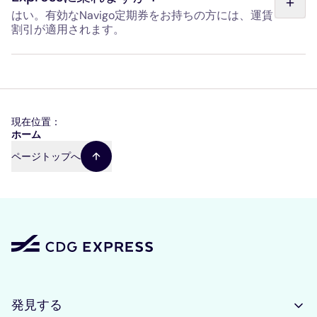
はい。有効なNavigo定期券をお持ちの方には、運賃
割引が適用されます。
有効な月間または年間ナヴィゴ定期券をお持ちの方は、チ
ケット購入時に35%の割引が適用されます。ナヴィゴ定期
券の認証は、オンライン、モバイルアプリ、および駅内の
専用券売機でのチケット購入時に行われます。
現在位置：
パ
ホーム
ン
ページトップへ
く
ず
発見する