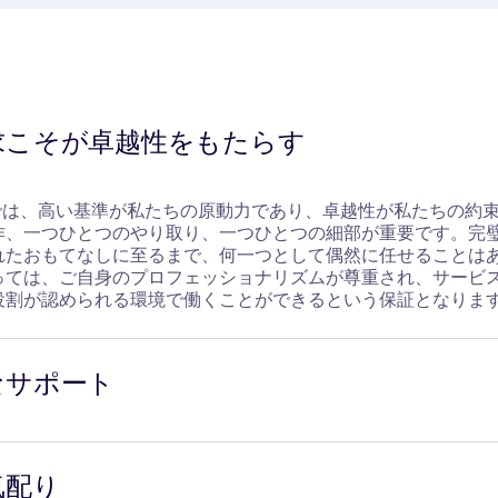
求こそが卓越性をもたらす
Parisでは、高い基準が私たちの原動力であり、卓越性が私たちの約
作、一つひとつのやり取り、一つひとつの細部が重要です。完
れたおもてなしに至るまで、何一つとして偶然に任せることは
っては、ご自身のプロフェッショナリズムが尊重され、サービ
役割が認められる環境で働くことができるという保証となりま
なサポート
ら、体系化されたオーダーメイド型のオリエンテーションプロ
きます。 資格取得のための研修（運転士向けの5ヶ月間の必須
気配り
チングや社内でのキャリアアップ、SNCFグループやRATPの