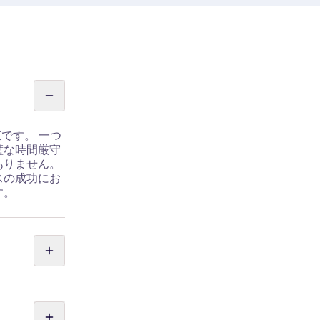
束です。 一つ
璧な時間厳守
ありません。
スの成功にお
す。
グラムを受講
プログラムを
職種への転身