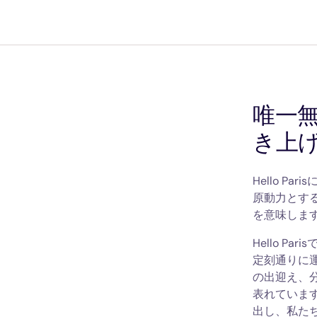
唯一
き上
Hello 
原動力とす
を意味しま
Hello 
定刻通りに
の出迎え、
表れていま
出し、私た