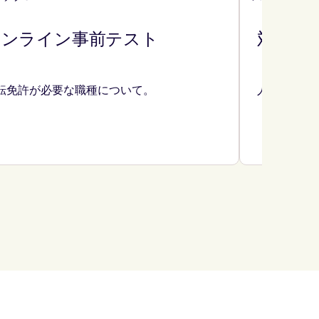
オンライン事前テスト
対面で
転免許が必要な職種について。
人事部門お