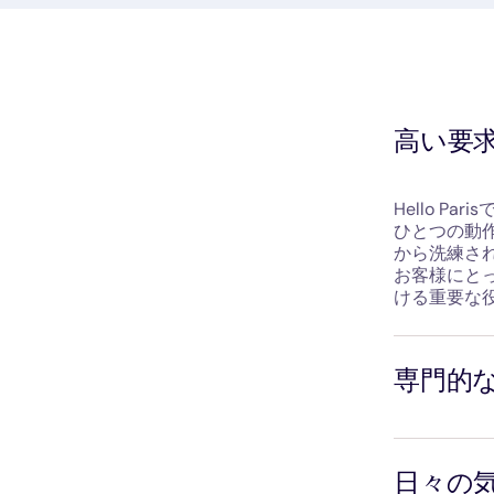
高い要
Hello 
ひとつの動
から洗練さ
お客様にと
ける重要な
専門的
入社初日か
していただ
日々の
含む）、コー