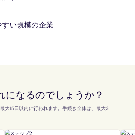
私たちはあなたが確固たるキャリアパスを築けるようサポート
Parisでは、旅行者への配慮はまずスタッフへの配慮から始まること
の列車は、平日も週末も一日中同じ運行スケジュールで運行し
やすい規模の企業
としてはユニークなこの運営モデルにより、朝、夕方、終日、
得難い柔軟な運行を実現しています…
Parisでは、人間規模の組織の力を信じています。無駄な階層はあり
は、機動性が高く親しみやすい組織です。ここでは、コミュニ
意思決定が迅速であり、マネージャーも現場に密着しています
れになるのでしょうか？
最大15日以内に行われます。手続き全体は、最大3