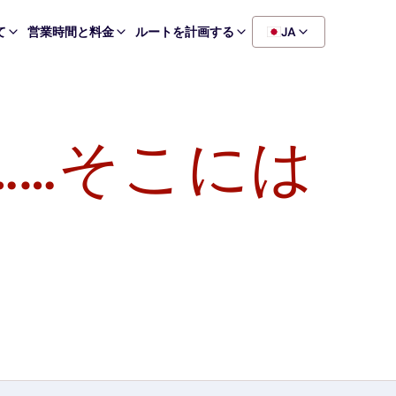
て
営業時間と料金
ルートを計画する
JA
……そこには