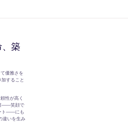
命、築
して優雅さを
参加すること
信頼性が高く
慮――笑顔で
ート――にも
の違いを生み