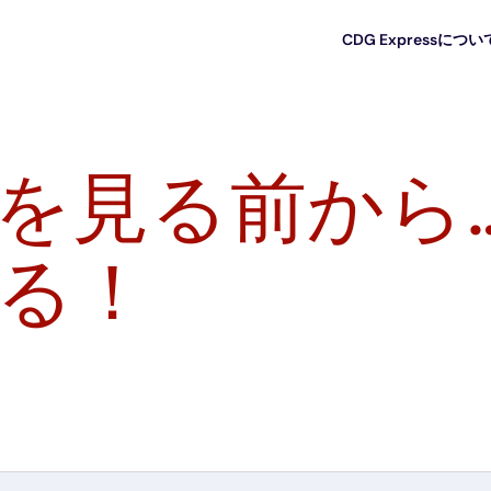
CDG Expressについ
を見る前から
る！