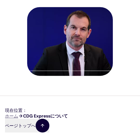
再生
文字起こ
ミュ
現在位置：
パ
ホーム
CDG Expressについて
ン
ページトップへ
く
ず