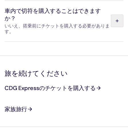
容器（最大45×30×25cmの袋またはカゴ、蓋を閉めた状
態）に入れて：膝の上または足元に置いてください。リー
車内で切符を購入することはできます
ドをつけた場合：動物には口輪を着用させ、足元で移動さ
か？
せてください。盲導犬および介助犬は、条件なく同伴可能
です。
いいえ、搭乗前にチケットを購入する必要がありま
す。
車内での切符の購入はできません。駅の改札口へお進みに
なる前に、有効な切符をお持ちになるようお願いいたしま
す。
旅を続けてください
CDG Expressのチケットを購入する
家族旅行