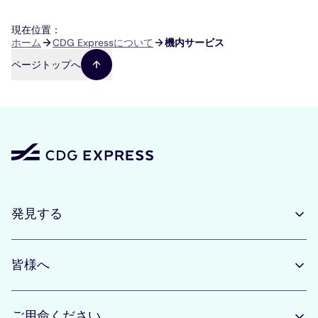
現在位置：
パ
ホーム
CDG Expressについて
機内サービス
ン
ページトップへ
く
ず
発見する
皆様へ
ご用命ください