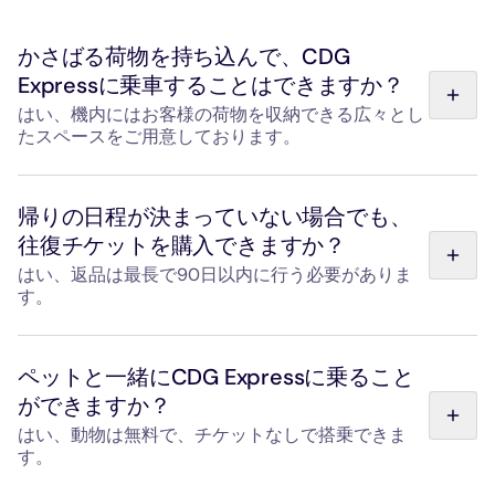
かさばる荷物を持ち込んで、CDG
Expressに乗車することはできますか？
はい、機内にはお客様の荷物を収納できる広々とし
たスペースをご用意しております。
自転車、ベビーカー、スポーツ用品など、かさばる荷物の
ために、固定用ストラップやベルト付きの大型荷物置き場
帰りの日程が決まっていない場合でも、
が用意されています。各車両に車掌が乗務しており、乗車
往復チケットを購入できますか？
時の荷物の設置をお手伝いいたします。
はい、返品は最長で90日以内に行う必要がありま
す。
往復チケットは、往路の乗車券を改札に通してから90日
以内であれば、反対方向への利用が可能です。
ペットと一緒にCDG Expressに乗ること
ができますか？
はい、動物は無料で、チケットなしで搭乗できま
す。