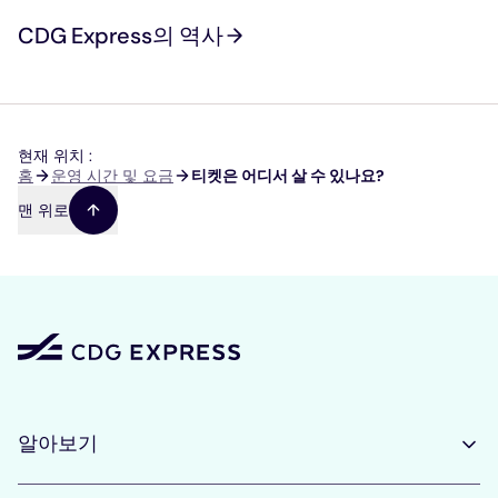
CDG Express의 역사
현재 위치 :
이
홈
운영 시간 및 요금
티켓은 어디서 살 수 있나요?
동
맨 위로
경
로
알아보기