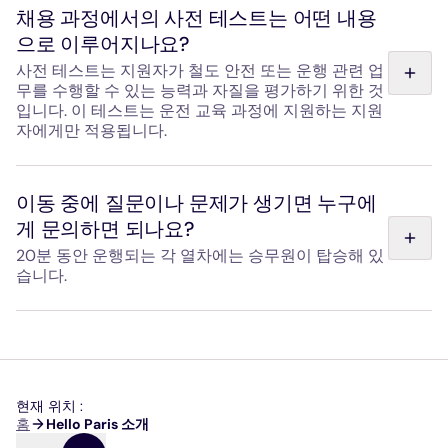
예정된 서비스 개시를 앞두고 인력을 모집하고 있습니다. 현
채용 과정에서의 사전 테스트는 어떤 내용
재 모집 중인 직종(운전, 정비, 안내, 관리)에 대한 채용 공고
으로 이루어지나요?
는 "함께하세요" 페이지에서 확인하거나, "문의하기" 페이지
의 문의 양식에 기재된 인사 담당자 이메일로 직접 문의하실
사전 테스트는 지원자가 철도 안전 또는 운행 관련 업
수 있습니다.
무를 수행할 수 있는 능력과 자질을 평가하기 위한 것
입니다. 이 테스트는 운전 교육 과정에 지원하는 지원
자에게만 적용됩니다.
여기에는 논리력 및 주의력 테스트는 물론, 기대되는 직무와
관련된 실제 상황 시뮬레이션이 포함될 수 있습니다. 이러한
이동 중에 질문이나 문제가 생기면 누구에
테스트는 지원자의 동기, 대응 능력, 해당 분야의 엄격한 절
게 문의하면 되나요?
차를 준수할 수 있는 능력을 확인하고, 학습 능력을 평가하
는 데 도움이 됩니다. 테스트는 온라인으로 진행되며 소요
20분 동안 운행되는 각 열차에는 승무원이 탑승해 있
시간은 약 2시간입니다.
습니다.
각 열차에는 승무원이 탑승해 있으며, 승차 시부터 승객의
소지품 정리를 도와드리고 여정 내내 궁금한 점을 해결해 드
립니다. 또한 매일 첫차부터 막차까지, Gare de l'Est 역과
Paris-Charles de Gaulle 공항에서 안내 요원들이 상주하고
있습니다.
현재 위치 :
이
홈
Hello Paris 소개
동