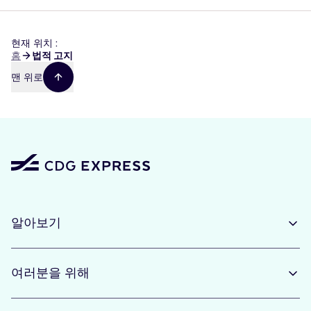
현재 위치 :
이
홈
법적 고지
동
맨 위로
경
로
알아보기
여러분을 위해