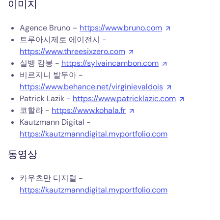
이미지
Agence Bruno –
https://www.bruno.com
트루아시제로 에이전시 -
https://www.threesixzero.com
실뱅 캄봉 -
https://sylvaincambon.com
비르지니 발두아 -
https://www.behance.net/virginievaldois
Patrick Lazik -
https://www.patricklazic.com
코할라 -
https://www.kohala.fr
Kautzmann Digital -
https://kautzmanndigital.myportfolio.com
동영상
카우츠만 디지털 -
https://kautzmanndigital.myportfolio.com