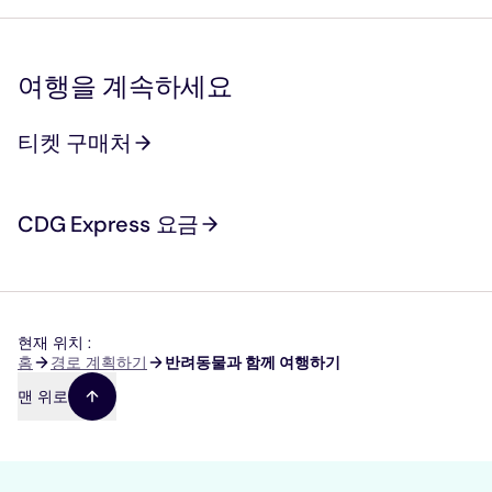
여행을 계속하세요
티켓 구매처
CDG Express 요금
현재 위치 :
이
홈
경로 계획하기
반려동물과 함께 여행하기
동
맨 위로
경
로