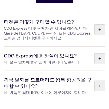
티켓은 어떻게 구매할 수 있나요?
CDG Express 티켓 판매가 곧 시작될 예정입니다.
Gare de l'Est역, CDG역, 온라인 또는 CDG Express
모바일 앱에서 티켓을 구매하세요.
현장 이용 안내: 자동판매기, CDG Express 매표소, 오픈 페
이먼트(Open Payment) 키오스크 및 결제 단말기를 갖춘
CDG Express에 화장실이 있나요?
안내 데스크를 이용하실 수 있습니다.
네, 모든 열차에 화장실이 마련되어 있습니다.
결제 수단: 신용카드, Visa, Mastercard, American Express,
Apple Pay, Google Pay, 일부 ATM에서는 현금(€)도 이용
선내에는 자동 슬라이딩 도어가 설치된 화장실과 세면대, 비
가능합니다.
누 디스펜서, 손 건조기, 쓰레기통, 비상 호출 버튼이 마련되
귀국 날짜를 모르더라도 왕복 항공권을 구
어 있습니다. 내부에는 접이식 기저귀 교환대가 있습니다.
매할 수 있나요?
온라인: 당사 웹사이트 또는 모바일 앱에서 이용 가능합니
화장실은 휠체어 이용객도 이용하실 수 있습니다.
다.
네, 반품은 최대 90일 이내에 이루어져야 합니다.
왕복 티켓은 편도 구간을 개통한 날로부터 90일 이내에 반
대 방향으로 이용할 수 있습니다.