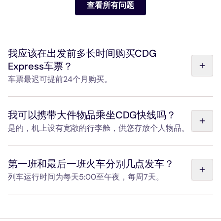
查看所有问题
我应该在出发前多长时间购买CDG
Express车票？
车票最迟可提前24个月购买。
当天购票也可通过网络或车站办理。
我可以携带大件物品乘坐CDG快线吗？
是的，机上设有宽敞的行李舱，供您存放个人物品。
车厢内设有带固定带和束带的大型储物柜，专用于存放体积
较大的物品，如自行车、婴儿车、体育器材等。每节车厢均
第一班和最后一班火车分别几点发车？
配有列车长，可在您上车时协助您放置行李。
列车运行时间为每天5:00至午夜，每周7天。
请在“发车与时刻表”页面查看我们列车的发车和到达时间。