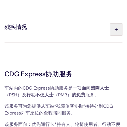
残疾情况
纳入考虑范围的“包容性出行卡”（CMI）的不同等级：
残疾证或未标注附加说明的“残疾”类CMI，或未标注“残
疾”字样的CMI
残疾证或标注有“BA”附加说明的“残疾”类CMI
CDG Express协助服务
带有“BA/失明”附加标注的残疾证或“残疾”类CMI卡
纳入考虑范围的战争退休人员残疾证及相关残疾情况：
车站内的CDG Express协助服务是一项
面向残障人士
ONAC 2条蓝色横杠（重度残疾，需要他人长期照料）
（PSH）及
行动不便人士
（PMR）
的免费
服务。
ONAC 2条红杠（重度伤残，外出时需要陪同）
ONAC 1条红杠（伤残等级50%及以上）
该服务可为您提供从车站“残障旅客协助”接待处到CDG
ONAC 1条蓝杠（伤残等级25%至45%）
Express列车座位的全程陪同服务。
* ONAC：国家退伍军人事务局
该服务面向：优先通行卡*持有人、轮椅使用者、行动不便