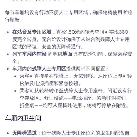
每节车厢均设有行动不便人士专用区域，确保轮椅使用者通
行顺畅。
在站台及专用区域，
直径1.50米的转弯空间可实现360
度完全转身。无台阶设计确保了从站台到残障人士专用
区域的平坦、安全的无障碍通行。
列车
车厢内铺设
的地毯
地面
具有防滑功能，保障乘客安
全。
车厢内的
残障人士专用区
提供两种不同配置：
乘客可直接坐在轮椅上，无需转移。从座位上即可轻
松触及电源插座和紧急按钮。
乘客可从轮椅转移至残障人士专用座椅。附近设有行
李存放区。舒适设施——电源插座、紧急呼叫按钮、
折叠桌——均可从座椅处使用，轮椅可停放在附近。
车厢内卫生间
无障碍通道
：位于残障人士专用座位旁的卫生间配备自