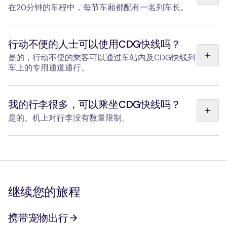
在20分钟的车程中，每节车厢都配有一名列车长。
每列火车上均配有列车长，自上车起即可为您提供协助，帮
您安置随身物品，并在整个行程中解答您的疑问。 此外，
行动不便的人士可以使用CDG快线吗？
每天从首班车到末班车，东站和巴黎戴高乐机场均设有接待
是的，行动不便的乘客可以通过车站内及CDG快线列
专员为您服务。
车上的专用通道通行。
每节车厢均配备内置坡道，便于残障人士独立平地进出。每
节车厢均设有残障人士专用区域（含1.5米宽的转身空
我的行李很多，可以乘坐CDG快线吗？
间）、紧急按钮及无障碍卫生间。 车站提供免费协助服
是的。机上对行李没有数量限制。
务，请通过在线预订表单在发车前24小时内完成预约。请
查阅我们的“残障人士出行”页面。
每节车厢均设有宽敞的行李架，位于车厢顶部和两侧，从座
位上即可看到。 配备固定带的储物柜可存放大型物品（如
自行车、婴儿车、运动器材等）。请访问我们的“我的行李”
页面，从容规划您的行程。
继续您的旅程
携带宠物出行