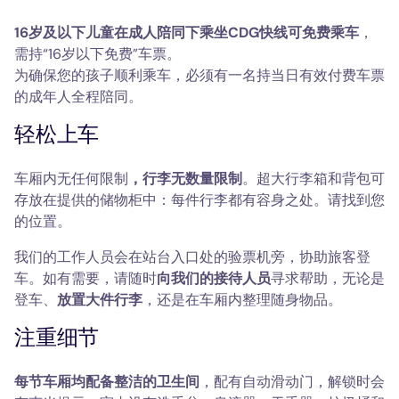
16岁及以下儿童在成人陪同下乘坐CDG快线可免费乘车
，
需持“16岁以下免费”车票。
为确保您的孩子顺利乘车，必须有一名持当日有效付费车票
的成年人全程陪同。
轻松上车
车厢内无任何限制
，行李无数量限制
。超大行李箱和背包可
存放在提供的储物柜中：每件行李都有容身之处。请找到您
的位置。
我们的工作人员会在站台入口处的验票机旁，协助旅客登
车。如有需要，请随时
向我们的接待人员
寻求帮助，无论是
登车、
放置大件行李
，还是在车厢内整理随身物品。
注重细节
每节车厢均配备整洁的卫生间
，配有自动滑动门，解锁时会