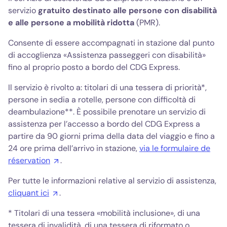
sovramenzione "BA/Cecità"
servizio
gratuito destinato alle persone con disabilità
Le carte di invalidità dei pensionati di guerra prese in
e alle persone a mobilità ridotta
(PMR).
considerazione e le relative situazioni di invalidità
associate:
Consente di essere accompagnati in stazione dal punto
di accoglienza «Assistenza passeggeri con disabilità»
ONAC 2 barre blu (grande invalido che necessita
fino al proprio posto a bordo del CDG Express.
dell'assistenza permanente di un'altra persona)
ONAC 2 barre rosse (grande invalido che necessita di
Il servizio è rivolto a: titolari di una tessera di priorità*,
essere accompagnato durante i suoi spostamenti)
ONAC 1 barra rossa (50% e oltre)
persone in sedia a rotelle, persone con difficoltà di
ONAC 1 barra blu (tra il 25% e il 45%)
deambulazione**. È possibile prenotare un servizio di
ONAC: Ufficio Nazionale dei Veterani di Guerra
assistenza per l’accesso a bordo del CDG Express a
partire da 90 giorni prima della data del viaggio e fino a
* ONAC : Office National des Anciens Combattants
24 ore prima dell’arrivo in stazione,
via le formulaire de
réservation
.
Per tutte le informazioni relative al servizio di assistenza,
cliquant ici
.
* Titolari di una tessera «mobilità inclusione», di una
tessera di invalidità, di una tessera di riformato o