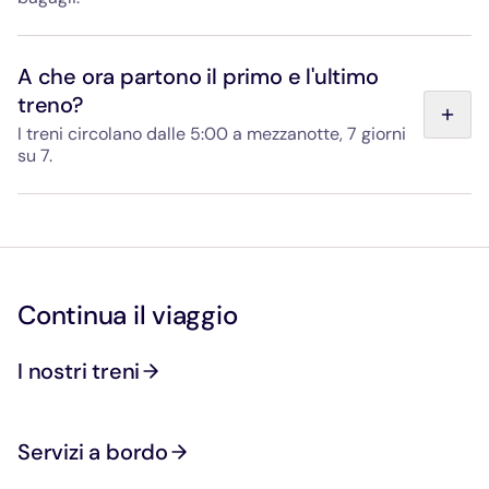
Sono previste grandi bagagliere munite di ganci e
cinghie per le attrezzature ingombranti: biciclette,
A che ora partono il primo e l'ultimo
passeggini, attrezzature sportive, ecc. Il capotreno
treno?
presente su ogni treno può aiutarti a sistemare i bagagli
quando sali a bordo.
I treni circolano dalle 5:00 a mezzanotte, 7 giorni
su 7.
Consulta gli orari di partenza e di arrivo dei treni alla
pagina “Partenze e orari”.
Continua il viaggio
I nostri treni
Servizi a bordo