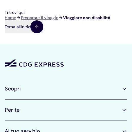
Ti trovi qui:
Briciole
Home
Preparare il viaggio
Viaggiare con disabilità
di
Torna all'inizio
pane
Scopri
Per te
Al tuo servizio