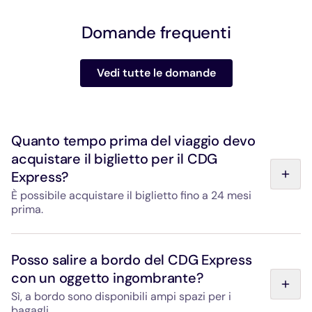
Domande frequenti
Vedi tutte le domande
Quanto tempo prima del viaggio devo
acquistare il biglietto per il CDG
Express?
È possibile acquistare il biglietto fino a 24 mesi
prima.
È possibile acquistare il biglietto anche il giorno stesso,
sia online che in stazione.
Posso salire a bordo del CDG Express
con un oggetto ingombrante?
Sì, a bordo sono disponibili ampi spazi per i
bagagli.