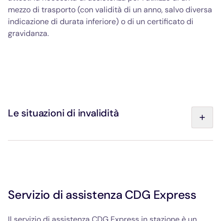
mezzo di trasporto (con validità di un anno, salvo diversa
indicazione di durata inferiore) o di un certificato di
gravidanza.
Le situazioni di invalidità
I diversi livelli di Carta di Mobilità Inclusione (CMI) presi
in considerazione:
Carta di invalidità o CMI "Invalidità" senza
sovramenzione o CMI senza menzione "Invalidità"
Servizio di assistenza CDG Express
Carta di invalidità o CMI "Invalidità" con
sovramenzione "BA"
Carta di invalidità o CMI "Invalidità" con
Il servizio di assistenza CDG Express in stazione è un