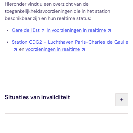
Hieronder vindt u een overzicht van de
toegankelijkheidsvoorzieningen die in het station
beschikbaar zijn en hun realtime status:
Gare de l'Est
in voorzieningen in realtime
Station CDG2 - Luchthaven Paris-Charles de Gaulle
en
voorzieningen in realtime
Situaties van invaliditeit
De verschillende niveaus van de Mobiliteits- en
Inclusiekaart (CMI) waarmee rekening wordt gehouden:
Invaliditeitskaart of CMI „Invaliditeit” zonder