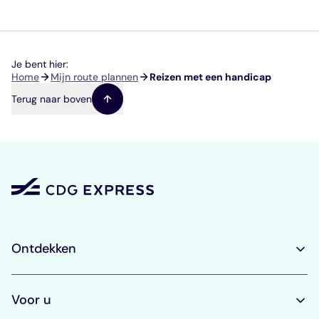
Je bent hier:
Kruimelpad
Home
Mijn route plannen
Reizen met een handicap
Terug naar boven
Ontdekken
Voor u