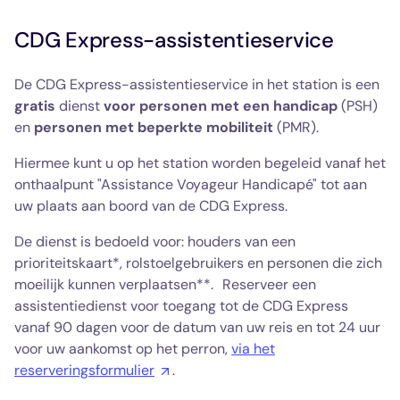
aanvullende vermelding of CMI zonder vermelding
CDG Express-assistentieservice
„Invaliditeit”
Invaliditeitskaart of CMI „Invaliditeit” met aanvullende
vermelding „BA”
De CDG Express-assistentieservice in het station is een
Invaliditeitskaart of CMI „Invaliditeit“ met de
gratis
dienst
voor personen met een handicap
(PSH)
aantekening „BA/Blindheid“
en
personen met beperkte mobiliteit
(PMR).
De invaliditeitskaarten van
oorlogspensioengerechtigden die in aanmerking worden
Hiermee kunt u op het station worden begeleid vanaf het
genomen en de bijbehorende invaliditeitssituaties:
onthaalpunt "Assistance Voyageur Handicapé" tot aan
uw plaats aan boord van de CDG Express.
ONAC 2 blauwe strepen (zwaar invalide die
permanente hulp van een andere persoon nodig
De dienst is bedoeld voor: houders van een
heeft)
ONAC 2 rode strepen (zwaar invalide die begeleiding
prioriteitskaart*, rolstoelgebruikers en personen die zich
nodig heeft bij verplaatsingen)
moeilijk kunnen verplaatsen**. Reserveer een
ONAC 1 rode streep (50% en meer)
assistentiedienst voor toegang tot de CDG Express
ONAC 1 blauwe streep (tussen 25% en 45%)
vanaf 90 dagen voor de datum van uw reis en tot 24 uur
* ONAC: Nationaal Bureau voor Oud-strijders
voor uw aankomst op het perron,
via het
reserveringsformulier
.