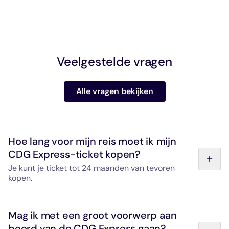
Veelgestelde vragen
Alle vragen bekijken
Hoe lang voor mijn reis moet ik mijn
CDG Express-ticket kopen?
Je kunt je ticket tot 24 maanden van tevoren
kopen.
Je kunt ook op de dag zelf online of op het station een
kaartje kopen.
Mag ik met een groot voorwerp aan
boord van de CDG Express gaan?