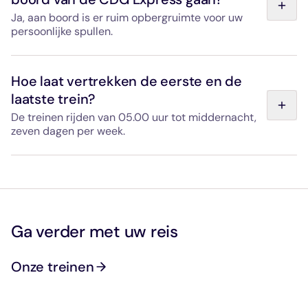
Ja, aan boord is er ruim opbergruimte voor uw
persoonlijke spullen.
Er zijn ruime bagagevakken met bevestigingspunten en
riemen voorzien voor grote voorwerpen zoals fietsen,
Hoe laat vertrekken de eerste en de
kinderwagens, sportuitrusting enz. In elke trein is een
laatste trein?
conducteur aanwezig die u bij het instappen kan helpen
met het opbergen van uw bagage.
De treinen rijden van 05.00 uur tot middernacht,
zeven dagen per week.
Bekijk de vertrek- en aankomsttijden van onze treinen
op de pagina "Vertrek- en aankomsttijden".
Ga verder met uw reis
Onze treinen