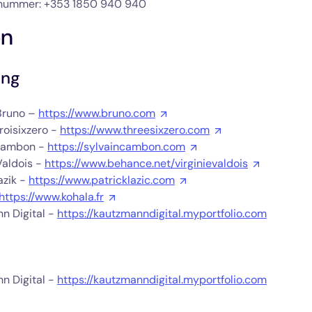
nnummer: +353 1850 940 940
on
ing
Bruno –
https://www.bruno.com
roisixzero -
https://www.threesixzero.com
 Cambon -
https://sylvaincambon.com
Valdois -
https://www.behance.net/virginievaldois
azik -
https://www.patricklazic.com
https://www.kohala.fr
n Digital -
https://kautzmanndigital.myportfolio.com
n Digital -
https://kautzmanndigital.myportfolio.com