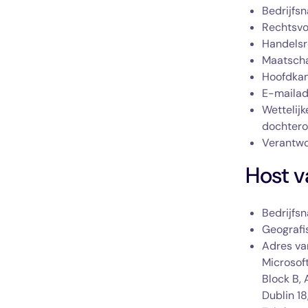
Bedrijfsn
Rechtsvo
Handelsre
Maatscha
Hoofdkan
E-mailad
Wettelij
dochter
Verantwo
Host v
Bedrijfs
Geografi
Adres va
Microsoft
Block B, 
Dublin 18