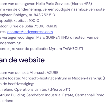
aam van de uitgever: Hello Paris Services (hierna HPS)
rm van de onderneming: vereenvoudigde naamloze vennoot
gister: Bobigny, nr. 843 752 510
ppelijk kapitaal: 100 €
toor: 8 rue de Sofia 75018 PARIJS
res:
contact@cdgexpress.com
ke vertegenwoordiger: Marc SORRENTINO, directeur van de
onderneming
ordelijke voor de publicatie: Myriam TAGHZOUTI
an de website
naam van de host: Microsoft AZURE
sche locatie: Microsoft-hostingcentrum in
Midden-Frankrijk (P
n de hoofdvestiging:
 Ireland Operations Limited („Microsoft“)
Atrium Building, Sandyford Industrial Estate, Carmanhall Road
, Ierland