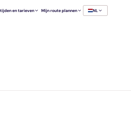
ijden en tarieven
Mijn route plannen
NL