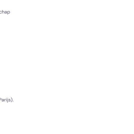
schap
arijs)
.