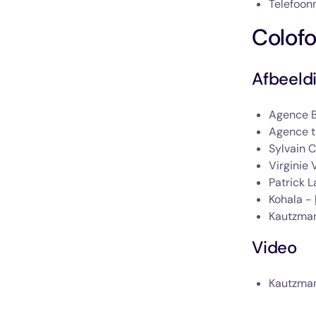
Telefoo
Colof
Afbeeld
Agence 
Agence t
Sylvain
Virginie 
Patrick L
Kohala -
Kautzman
Video
Kautzman