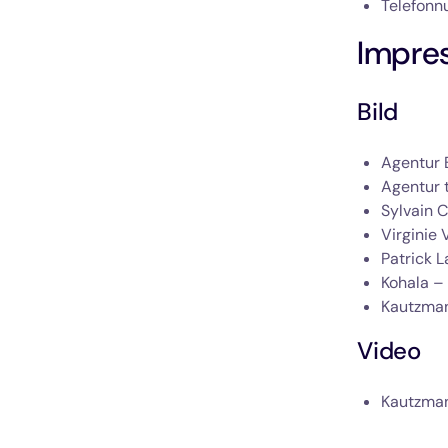
Telefonn
Impre
Bild
Agentur 
Agentur 
Sylvain
Virginie 
Patrick L
Kohala –
Kautzman
Video
Kautzman