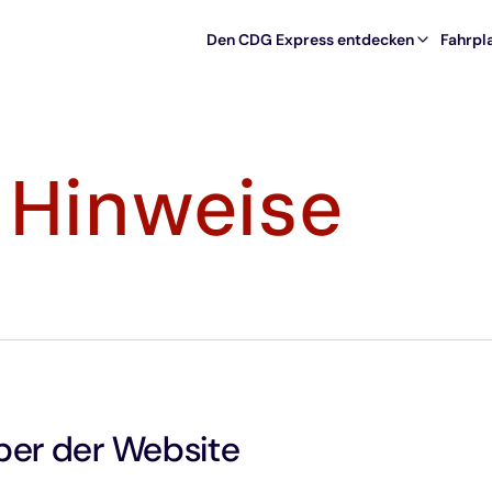
Den CDG Express entdecken
Fahrpla
 Hinweise
ber der Website