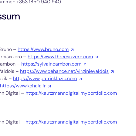
ummer: +353 1850 940 940
ssum
Bruno –
https://www.bruno.com
troisixzero –
https://www.threesixzero.com
 Cambon –
https://sylvaincambon.com
Valdois –
https://www.behance.net/virginievaldois
azik –
https://www.patricklazic.com
https://www.kohala.fr
n Digital –
https://kautzmanndigital.myportfolio.com
n Digital –
https://kautzmanndigital.myportfolio.com