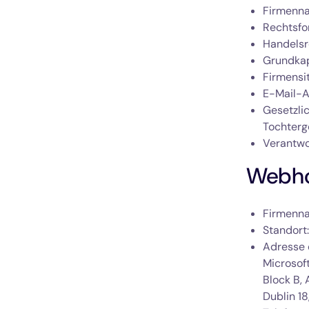
Firmenna
Rechtsfo
Handelsre
Grundkap
Firmensit
E-Mail-A
Gesetzli
Tochterg
Verantwo
Webho
Firmenna
Standort
Adresse 
Microsoft
Block B, 
Dublin 18