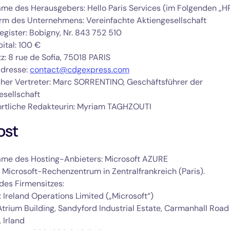
me des Herausgebers: Hello Paris Services (im Folgenden „H
rm des Unternehmens: Vereinfachte Aktiengesellschaft
gister: Bobigny, Nr. 843 752 510
ital: 100 €
z: 8 rue de Sofia, 75018 PARIS
dresse:
contact@cdgexpress.com
cher Vertreter: Marc SORRENTINO, Geschäftsführer der
esellschaft
rtliche Redakteurin: Myriam TAGHZOUTI
st
me des Hosting-Anbieters: Microsoft AZURE
: Microsoft-Rechenzentrum in
Zentralfrankreich (Paris)
.
des Firmensitzes:
 Ireland Operations Limited („Microsoft“)
Atrium Building, Sandyford Industrial Estate, Carmanhall Road
, Irland