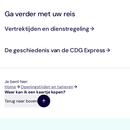
bestemde zones.
Ga verder met uw reis
Vertrektijden en dienstregeling
De geschiedenis van de CDG Express
Je bent hier:
Kruimelpad
Home
Openingstijden en tarieven
Waar kan ik een kaartje kopen?
Terug naar boven