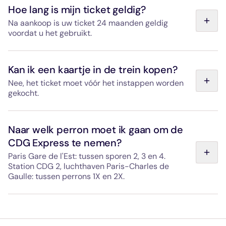
Hoe lang is mijn ticket geldig?
Na aankoop is uw ticket 24 maanden geldig
voordat u het gebruikt.
Wat betreft de aankoop van een retourticket: het ticket is
24 maanden geldig voor gebruik en de terugreis kan
Kan ik een kaartje in de trein kopen?
binnen 90 dagen na het valideren van de heenreis
Nee, het ticket moet vóór het instappen worden
worden gemaakt, in de tegenovergestelde richting.
gekocht.
Het is niet mogelijk om aan boord een kaartje te kopen.
Zorg ervoor dat u een geldig kaartje bij u heeft voordat u
Naar welk perron moet ik gaan om de
zich bij de toegangspoortjes op het station meldt.
CDG Express te nemen?
Paris Gare de l'Est: tussen sporen 2, 3 en 4.
Station CDG 2, luchthaven Paris-Charles de
Gaulle: tussen perrons 1X en 2X.
De toegangswegen naar de CDG Express zijn in beide
stations duidelijk te herkennen dankzij duidelijke
bewegwijzering en herkenbare, speciaal daarvoor