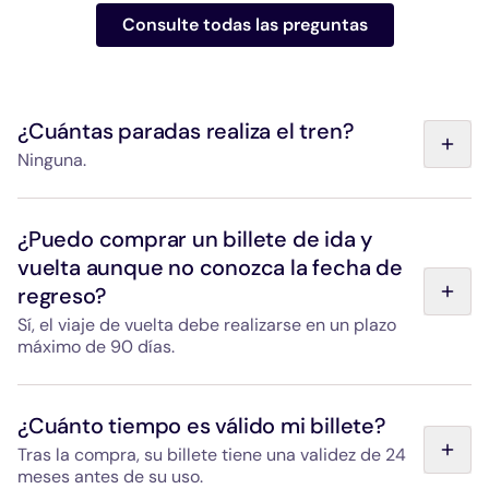
Consulte todas las preguntas
¿Cuántas paradas realiza el tren?
Ninguna.
El CDG Express conecta directamente la estación Gare
de l'Est París al aeropuerto París-Charles de Gaulle, sin
¿Puedo comprar un billete de ida y
paradas intermedias.
vuelta aunque no conozca la fecha de
regreso?
Sí, el viaje de vuelta debe realizarse en un plazo
máximo de 90 días.
El billete de ida y vuelta puede utilizarse hasta 90 días
después de la validación del trayecto de ida, para
¿Cuánto tiempo es válido mi billete?
realizar el viaje en sentido contrario.
Tras la compra, su billete tiene una validez de 24
meses antes de su uso.