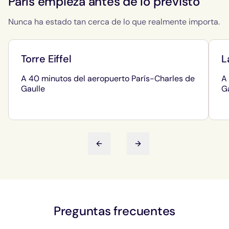
París empieza antes de lo previsto
Nunca ha estado tan cerca de lo que realmente importa.
Torre Eiffel
L
A 40 minutos del aeropuerto París-Charles de
A
Gaulle
G
Diapositiva anterior
Siguiente diapositiva
Preguntas frecuentes