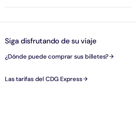
En el caso de un billete de ida y vuelta: el billete tiene
una validez de 24 meses antes de su uso y el viaje de
vuelta podrá realizarse dentro de los 90 días siguientes
a la validación del viaje de ida, para un trayecto en
sentido contrario.
Siga disfrutando de su viaje
¿Dónde puede comprar sus billetes?
Las tarifas del CDG Express