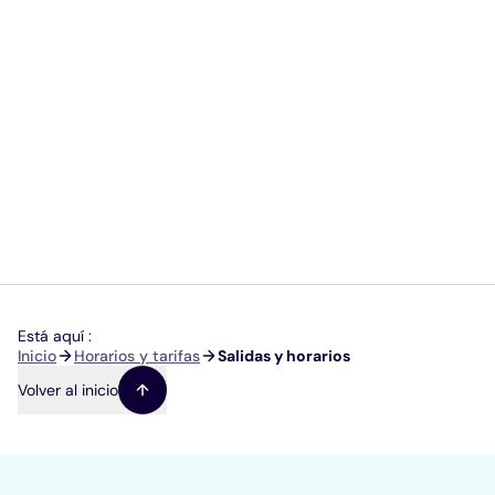
Está aquí :
Ruta
Inicio
Horarios y tarifas
Salidas y horarios
de
Volver al inicio
navegación