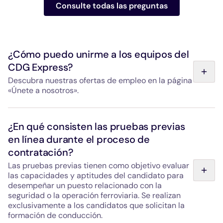
Consulte todas las preguntas
¿Cómo puedo unirme a los equipos del
CDG Express?
Descubra nuestras ofertas de empleo en la página
«Únete a nosotros».
Hello Paris, la empresa operadora del CDG Express, está
contratando para la puesta en marcha del servicio
¿En qué consisten las pruebas previas
prevista en marzo de 2027. Las ofertas de empleo
en línea durante el proceso de
disponibles (conducción, mantenimiento, atención al
contratación?
público y supervisión) pueden consultarse en la página
«Únete a nosotros» o contactando directamente con el
Las pruebas previas tienen como objetivo evaluar
departamento de RR. HH. a través de la dirección
las capacidades y aptitudes del candidato para
indicada en el formulario de contacto de la página
desempeñar un puesto relacionado con la
«Contacto».
seguridad o la operación ferroviaria. Se realizan
exclusivamente a los candidatos que solicitan la
formación de conducción.