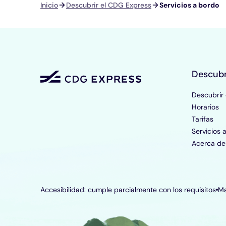
Ruta
Inicio
Descubrir el CDG Express
Servicios a bordo
de
navegación
Descubr
Descubrir
Horarios
Tarifas
Servicios 
Acerca de 
Accesibilidad: cumple parcialmente con los requisitos
Ma