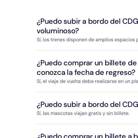
¿Puedo subir a bordo del CDG
voluminoso?
Sí, los trenes disponen de amplios espacios 
Se han previsto grandes compartimentos equ
equipajes voluminosos: bicicletas, cochecitos
¿Puedo comprar un billete de
presente en el tren puede ayudarle a colocar
conozca la fecha de regreso?
Sí, el viaje de vuelta debe realizarse en un 
El billete de ida y vuelta puede utilizarse h
de ida, para realizar el viaje en sentido contr
¿Puedo subir a bordo del CD
Sí, las mascotas viajan gratis y sin billete.
En un contenedor cerrado (bolso o transpor
colocado sobre sus rodillas o a sus pies.
¿Puedo comprar un billete a b