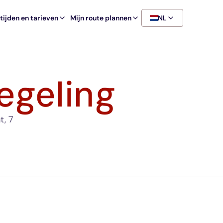
ijden en tarieven
Mijn route plannen
NL
egeling
t, 7