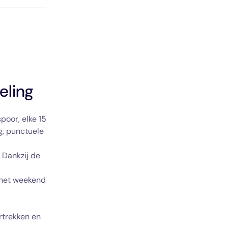
eling
spoor, elke 15
ng, punctuele
. Dankzij de
n het weekend
rtrekken en