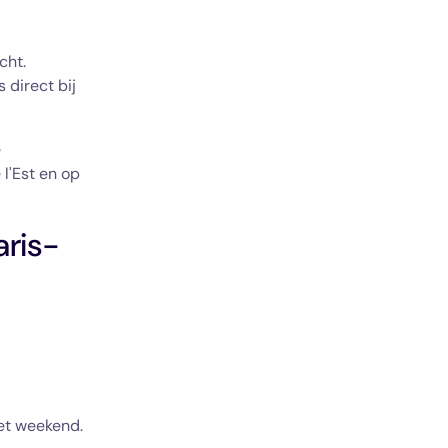
acht.
s direct bij
e
l'Est en op
aris-