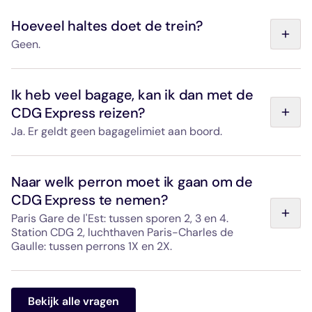
Hoeveel haltes doet de trein?
Geen.
Van CDG Express rijdt het rechtstreeks van de Gare de
l'Est naar de luchthaven Paris-Charles de Gaulle, zonder
Ik heb veel bagage, kan ik dan met de
tussenstops.
CDG Express reizen?
Ja. Er geldt geen bagagelimiet aan boord.
Elke trein beschikt over ruime bagageruimtes boven en
aan de zijkanten, die vanaf de zitplaatsen goed zichtbaar
Naar welk perron moet ik gaan om de
zijn. Er zijn bagagevakken met bevestigingspunten voor
CDG Express te nemen?
grote voorwerpen (fietsen, kinderwagens,
sportuitrusting, enz.). Bekijk onze pagina "Mijn bagage"
Paris Gare de l'Est: tussen sporen 2, 3 en 4.
om uw reis in alle rust voor te bereiden.
Station CDG 2, luchthaven Paris-Charles de
Gaulle: tussen perrons 1X en 2X.
De toegangswegen naar de CDG Express zijn in beide
stations duidelijk te herkennen dankzij duidelijke
Bekijk alle vragen
bewegwijzering en herkenbare, speciaal daarvoor