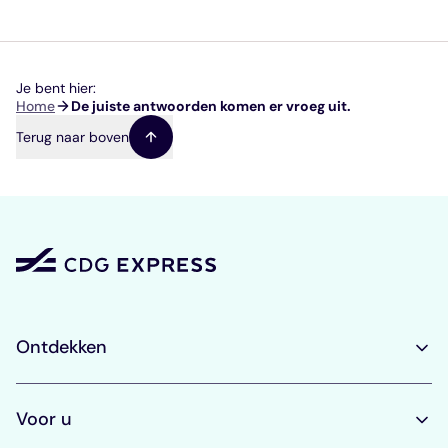
procedures van de sector na te leven te controleren, en
om het leervermogen van de kandidaten te beoordelen.
Ze worden online afgenomen en duren ongeveer 2 uur.
Je bent hier:
Kruimelpad
Home
De juiste antwoorden komen er vroeg uit.
Terug naar boven
Ontdekken
Voor u