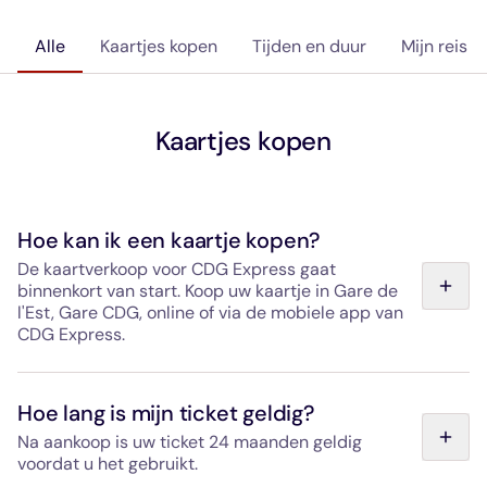
Alle
Kaartjes kopen
Tijden en duur
Mijn reis
Kaartjes kopen
Hoe kan ik een kaartje kopen?
De kaartverkoop voor CDG Express gaat
binnenkort van start. Koop uw kaartje in Gare de
l'Est, Gare CDG, online of via de mobiele app van
CDG Express.
Ter plaatse: er zijn geldautomaten, CDG Express-
loketten, Open Payment-terminals en medewerkers met
Hoe lang is mijn ticket geldig?
een betaalterminal beschikbaar.
Na aankoop is uw ticket 24 maanden geldig
voordat u het gebruikt.
Geaccepteerde betaalmethoden: CB, Visa, Mastercard,
American Express, Apple Pay, Google Pay en contant