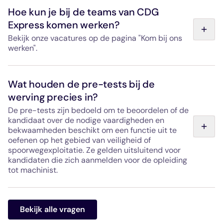
(nationale dienst voor administratieve
Hoe kun je bij de teams van CDG
veiligheidsonderzoeken), die onder het Ministerie van
Express komen werken?
Binnenlandse Zaken valt. Ze heeft betrekking op
bepaalde beroepen waarvoor een toegangsvergunning
Bekijk onze vacatures op de pagina "Kom bij ons
voor gevoelige locaties vereist is of waarbij gevoelige
werken".
taken of functies worden uitgeoefend.
Hello Paris, de exploitant van de CDG Express, werft
Voor de CDG Express betreft dit alle functies waarvoor
personeel aan voor de start van de dienst, die gepland
Wat houden de pre-tests bij de
een rijopleiding vereist is en de onderhoudsfuncties aan
staat voor maart 2027. De beschikbare vacatures
het rollend materieel.
werving precies in?
(bestuurder, onderhoud, receptie, toezicht) zijn te vinden
via de pagina "Kom bij ons werken" of door rechtstreeks
De pre-tests zijn bedoeld om te beoordelen of de
contact op te nemen met de HR-afdeling via het
kandidaat over de nodige vaardigheden en
contactformulier op de pagina "Neem contact met ons
bekwaamheden beschikt om een functie uit te
op".
oefenen op het gebied van veiligheid of
spoorwegexploitatie. Ze gelden uitsluitend voor
kandidaten die zich aanmelden voor de opleiding
tot machinist.
Deze kunnen bestaan uit logische en aandachtsproeven,
evenals praktijksituaties die aansluiten bij de verwachte
Bekijk alle vragen
taken. Deze tests helpen om de motivatie, het
reactievermogen en het vermogen om de strikte