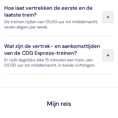
De reis tussen Gare de l'Est en de luchthaven Paris-
Charles de Gaulle duurt 20 minuten, zonder tussenstops.
Hoe laat vertrekken de eerste en de
laatste trein?
De treinen rijden van 05.00 uur tot middernacht,
zeven dagen per week.
Bekijk de vertrek- en aankomsttijden van onze treinen
op de pagina "Vertrek- en aankomsttijden".
Wat zijn de vertrek- en aankomsttijden
van de CDG Express-treinen?
Er rijdt dagelijks elke 15 minuten een trein, van
05.00 uur tot middernacht, in beide richtingen.
Uw ticket is geldig voor de vertrektijd van uw keuze,
zonder dat u zich aan een vast tijdschema hoeft te
houden. Bekijk de vertrek- en aankomsttijden van onze
treinen op de pagina "Vertrek- en dienstregeling".
Mijn reis