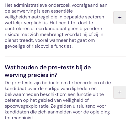
Het administratieve onderzoek voorafgaand aan
de aanwerving is een essentiële
veiligheidsmaatregel die in bepaalde sectoren
wettelijk verplicht is. Het heeft tot doel te
controleren of een kandidaat geen bijzondere
risico’s met zich meebrengt voordat hij of zij in
dienst treedt, vooral wanneer het gaat om
gevoelige of risicovolle functies.
Deze controle wordt uitgevoerd door de SNEAS
(nationale dienst voor administratieve
Wat houden de pre-tests bij de
veiligheidsonderzoeken), die onder het Ministerie van
werving precies in?
Binnenlandse Zaken valt. Ze heeft betrekking op
bepaalde beroepen waarvoor een toegangsvergunning
De pre-tests zijn bedoeld om te beoordelen of de
voor gevoelige locaties vereist is of waarbij gevoelige
kandidaat over de nodige vaardigheden en
taken of functies worden uitgeoefend.
bekwaamheden beschikt om een functie uit te
oefenen op het gebied van veiligheid of
Voor de CDG Express betreft dit alle functies waarvoor
spoorwegexploitatie. Ze gelden uitsluitend voor
een rijopleiding vereist is en de onderhoudsfuncties aan
kandidaten die zich aanmelden voor de opleiding
het rollend materieel.
tot machinist.
Deze kunnen bestaan uit logische en aandachtsproeven,