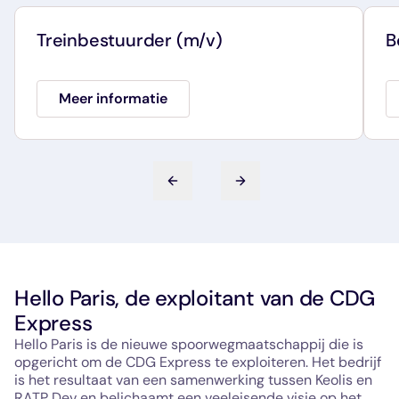
Treinbestuurder (m/v)
B
Meer informatie
Vorige dia
Volgende dia
Hello Paris, de exploitant van de CDG
Express
Hello Paris is de nieuwe spoorwegmaatschappij die is
opgericht om de CDG Express te exploiteren. Het bedrijf
is het resultaat van een samenwerking tussen Keolis en
RATP Dev en belichaamt een veeleisende visie op het