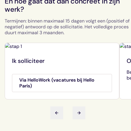
En hoe gaat dat dan concreet in zijn
werkvloer staan.
werk?
Termijnen: binnen maximaal 15 dagen volgt een (positief of
negatief) antwoord op de sollicitatie. Het volledige proces
duurt maximaal 3 maanden.
Ik solliciteer
O
Be
b
Via HelloWork (vacatures bij Hello
Paris)
Vorige dia
Volgende dia