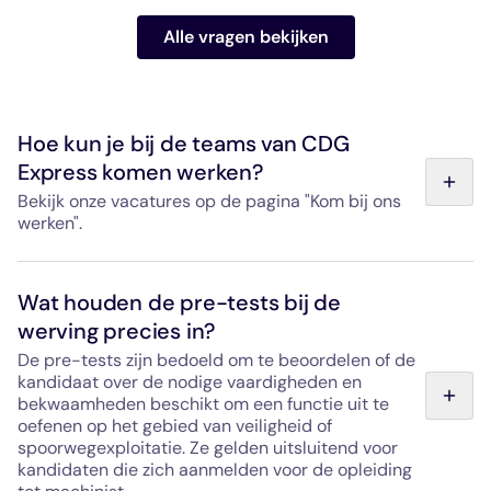
Alle vragen bekijken
Hoe kun je bij de teams van CDG
Express komen werken?
Bekijk onze vacatures op de pagina "Kom bij ons
werken".
Hello Paris, de exploitant van de CDG Express, werft
personeel aan voor de start van de dienst, die gepland
Wat houden de pre-tests bij de
staat voor maart 2027. De beschikbare vacatures
werving precies in?
(bestuurder, onderhoud, receptie, toezicht) zijn te vinden
via de pagina "Kom bij ons werken" of door rechtstreeks
De pre-tests zijn bedoeld om te beoordelen of de
contact op te nemen met de HR-afdeling via het
kandidaat over de nodige vaardigheden en
contactformulier op de pagina "Neem contact met ons
bekwaamheden beschikt om een functie uit te
op".
oefenen op het gebied van veiligheid of
spoorwegexploitatie. Ze gelden uitsluitend voor
kandidaten die zich aanmelden voor de opleiding