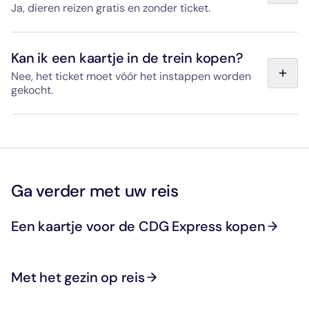
Ja, dieren reizen gratis en zonder ticket.
In een vervoersbox (tas of mand van maximaal 45 x 30 x
25 cm, gesloten): op schoot of aan uw voeten. Aan de
Kan ik een kaartje in de trein kopen?
riem: het dier moet een muilkorf dragen en aan uw
Nee, het ticket moet vóór het instappen worden
voeten meereizen. Blinden- en hulphonden zijn zonder
gekocht.
voorwaarden toegestaan.
Het is niet mogelijk om aan boord een kaartje te kopen.
Zorg ervoor dat u een geldig kaartje bij u heeft voordat u
zich bij de toegangspoortjes op het station meldt.
Ga verder met uw reis
Een kaartje voor de CDG Express kopen
Met het gezin op reis