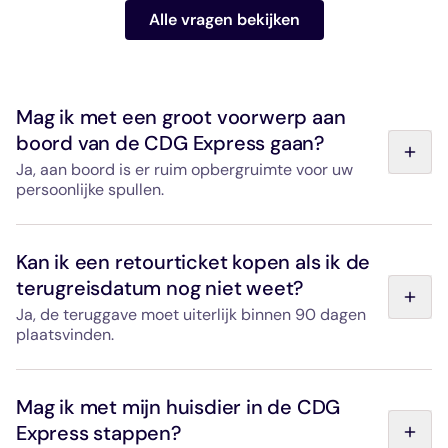
Alle vragen bekijken
Mag ik met een groot voorwerp aan
boord van de CDG Express gaan?
Ja, aan boord is er ruim opbergruimte voor uw
persoonlijke spullen.
Er zijn ruime bagagevakken met bevestigingspunten en
riemen voorzien voor grote voorwerpen zoals fietsen,
Kan ik een retourticket kopen als ik de
kinderwagens, sportuitrusting enz. In elke trein is een
terugreisdatum nog niet weet?
conducteur aanwezig die u bij het instappen kan helpen
met het opbergen van uw bagage.
Ja, de teruggave moet uiterlijk binnen 90 dagen
plaatsvinden.
Een retourticket is geldig tot 90 dagen na het valideren
van de heenreis, in de tegenovergestelde richting.
Mag ik met mijn huisdier in de CDG
Express stappen?