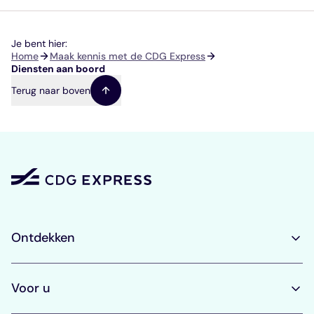
Je bent hier:
Kruimelpad
Home
Maak kennis met de CDG Express
Diensten aan boord
Terug naar boven
Ontdekken
Voor u