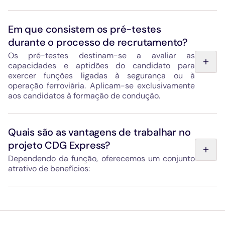
É realizada pelo SNEAS (Serviço Nacional de Inquéritos
Administrativos de Segurança), tutelado pelo Ministério
Em que consistem os pré-testes
do Interior francês. Diz respeito a determinadas
durante o processo de recrutamento?
profissões que exigem autorizações de acesso a locais
sensíveis ou o exercício de missões ou funções
Os pré-testes destinam-se a avaliar as
sensíveis.
capacidades e aptidões do candidato para
exercer funções ligadas à segurança ou à
No CDG Express, este procedimento aplica-se a todas
operação ferroviária. Aplicam-se exclusivamente
as funções que exijam formação em condução e às
aos candidatos à formação de condução.
funções de manutenção do material circulante.
Podem incluir testes de lógica, de atenção, bem como
simulações de situações reais de trabalho. Estes testes
Quais são as vantagens de trabalhar no
ajudam a verificar a motivação, a capacidade de reação,
projeto CDG Express?
o cumprimento de procedimentos rigorosos, e a
facilidade de aprendizagem. São realizados online e
Dependendo da função, oferecemos um conjunto
demoram cerca de 2 horas.
atrativo de benefícios:
Vales de refeição para facilitar as suas refeições
diárias.
Seguro de saúde complementar (extensível ao