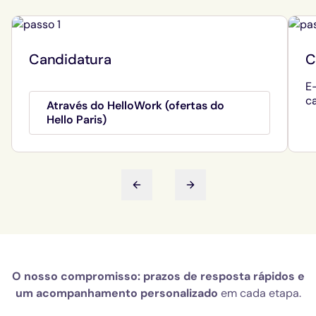
Candidatura
C
E
c
Através do HelloWork (ofertas do
Hello Paris)
Slide anterior
Próximo slide
O nosso compromisso: prazos de resposta rápidos e
um acompanhamento personalizado
em cada etapa.