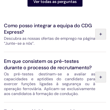
Ver todas as perguntas
Como posso integrar a equipa do CDG
Express?
Descubra as nossas ofertas de emprego na página
“Junte-se a nós”.
A Hello Paris, empresa operadora do CDG Express, está
a recrutar para o lançamento do serviço, previsto para
Em que consistem os pré-testes
março de 2027. As vagas disponíveis (condução,
durante o processo de recrutamento?
manutenção, atendimento, supervisão) podem ser
consultadas na página “Junte-se a nós” ou através de
Os pré-testes destinam-se a avaliar as
contacto direto com o departamento de Recursos
capacidades e aptidões do candidato para
Humanos, cujo endereço consta no formulário da página
exercer funções ligadas à segurança ou à
“Contactos”.
operação ferroviária. Aplicam-se exclusivamente
aos candidatos à formação de condução.
Podem incluir testes de lógica, de atenção, bem como
simulações de situações reais de trabalho. Estes testes