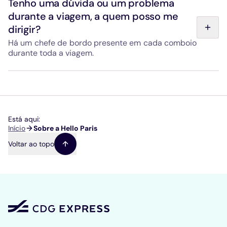
Tenho uma dúvida ou um problema
ajudam a verificar a motivação, a capacidade de reação,
durante a viagem, a quem posso me
o cumprimento de procedimentos rigorosos, e a
dirigir?
facilidade de aprendizagem. São realizados online e
demoram cerca de 2 horas.
Há um chefe de bordo presente em cada comboio
durante toda a viagem.
Está disponível desde o embarque para ajudar com a
bagagem e esclarecer qualquer questão.
Adicionalmente, agentes estão presentes nas estações
da Gare de l’Est e do Aeroporto Paris-Charles de Gaulle
para dar assistência ao cliente, desde a primeira até à
Está aqui:
última partida do dia.
Navegação
Início
Sobre a Hello Paris
estrutural
Voltar ao topo