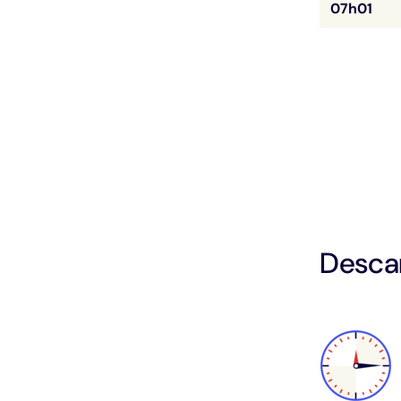
07h01
Descar