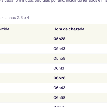
t - Linhas
 2, 3 e 4
rtida
Hora de chegada
05h28
05h43
05h58
06h13
06h28
06h43
06h58