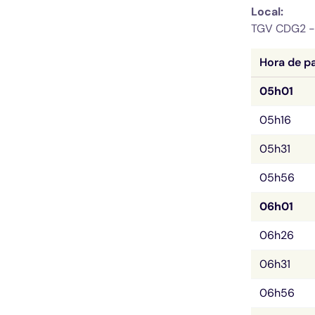
Local: 
TGV CDG2 -
Hora de pa
05h01
05h16
05h31
05h56
06h01
06h26
06h31
06h56