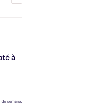
Descarregue o documento De Paris Gare de l'Est pa
té à 