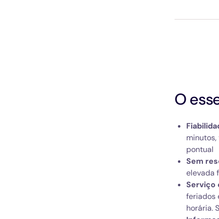
O esse
Fiabilid
minutos, 
pontual
Sem res
elevada f
Serviço
feriados
horária. 