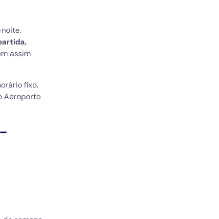
 
-noite.
artida,
gem assim
orário fixo.
no Aeroporto
s-