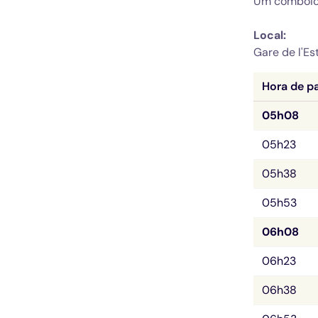
Local: 
Gare de l'Es
Hora de pa
05h08
05h23
05h38
05h53
06h08
06h23
06h38