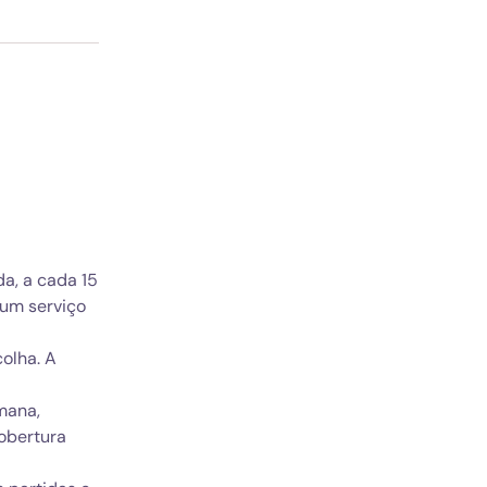
a, a cada 15
 um serviço
olha. A
mana,
obertura