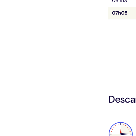
06h53
07h08
Descar