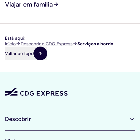
Viajar em família
Está aqui:
Navegação
Início
Descobrir o CDG Express
Serviços a bordo
estrutural
Voltar ao topo
Descobrir