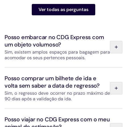
Ver todas as perguntas
Posso embarcar no CDG Express com
um objeto volumoso?
Sim, existem amplos espaços para bagagem para
acomodar os seus pertences pessoais.
Estão disponíveis grandes compartimentos equipados
com fixações e cintos para equipamentos volumosos:
Posso comprar um bilhete de ida e
bicicletas, carrinhos de bebé, material desportivo, etc.
volta sem saber a data de regresso?
Um chefe de bordo presente em cada comboio poderá
ajudá-lo a arrumar a sua bagagem durante o embarque.
Sim, o regresso deve ocorrer no prazo máximo de
90 dias após a validação da ida.
O bilhete de volta é válido até 90 dias após a validação
da ida, no sentido inverso.
Posso viajar no CDG Express com o meu
animal de estimação?