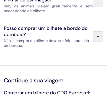
Sim, os animais viajam gratuitamente e sem
necessidade de bilhete.
Devidamente acondicionados (contentor com
dimensões máximas de 45 x 30 x 25 cm): no colo ou aos
Posso comprar um bilhete a bordo do
seus pés. Com trela: o animal deve ser açaimado e
comboio?
permanecer aos seus pés. Os cães-guia ou de
assistência são admitidos sem restrições.
Não, a compra do bilhete deve ser feita antes do
embarque.
Não é possível comprar o bilhete a bordo. Lembre-se de
ter consigo um bilhete válido antes de passar pelos
portões de acesso nas estações.
Continue a sua viagem
Comprar um bilhete do CDG Express