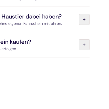
nach Aktivierung der Hinfahrt für eine Fahrt in
 Haustier dabei haben?
 ohne eigenen Fahrschein mitfahren.
Tasche oder Korb, max. 45 cm x 30 cm x 25 cm):
er Leine: Platzierung in Ihrem Fußraum,
hein kaufen?
. Blindenführhunde und Assistenzhunde sind
 erfolgen.
es ist nicht möglich. Stellen Sie bitte vor dem
ingang sicher, dass Sie ein gültiges Ticket bei