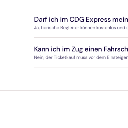
Ein Hin-und-zurück-Ticket ist bis zu 90 Tage 
Gegenrichtung gültig.
Darf ich im CDG Express mein
Ja, tierische Begleiter können kostenlos und
In einem Transportbehälter (geschlossene/r 
auf Ihrem Schoß oder in Ihrem Fußraum. An d
Kann ich im Zug einen Fahrsc
Maulkorbpflicht während der gesamten Fahrt
uneingeschränkt zugelassen.
Nein, der Ticketkauf muss vor dem Einsteigen
Der Erwerb eines Fahrscheins an Bord des Zug
Passieren der Zugangskontrolle am Bahnsteige
sich haben.