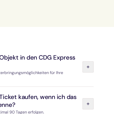
 Objekt in den CDG Express
erbringungsmöglichkeiten für Ihre
erwagen, Sportausrüstung usw. sind große
n und Gurten vorgesehen. Der in jedem Zug
Ticket kaufen, wenn ich das
Ihres Gepäcks gerne behilflich.
enne?
ximal 90 Tagen erfolgen.