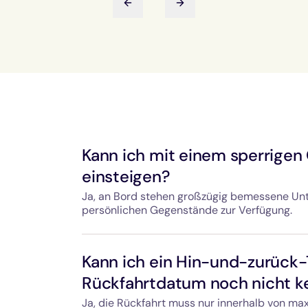
Vorherige Folie
Nächste Folie
Kann ich mit einem sperrigen
einsteigen?
Ja, an Bord stehen großzügig bemessene Unt
persönlichen Gegenstände zur Verfügung.
Für sperrige Ausrüstung wie Fahrräder, Kind
Abstellflächen mit Befestigungsvorrichtunge
Kann ich ein Hin-und-zurück-
anwesende Zugchef ist Ihnen beim Verstauen 
Rückfahrtdatum noch nicht k
Ja, die Rückfahrt muss nur innerhalb von ma