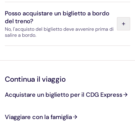
In un trasportino (borsa o gabbia chiusa di dimensioni
massime 45 x 30 x 25 cm): da tenere sulle ginocchia o ai
Posso acquistare un biglietto a bordo
piedi. Al guinzaglio: l’animale deve indossare la
del treno?
museruola e viaggiare ai tuoi piedi. I cani guida o di
assistenza sono ammessi senza condizioni.
No, l'acquisto del biglietto deve avvenire prima di
salire a bordo.
Non è possibile acquistare il biglietto sul treno. Ricordati
di procurarti un biglietto valido prima di presentarti ai
portelli di ingresso in stazione.
Continua il viaggio
Acquistare un biglietto per il CDG Express
Viaggiare con la famiglia