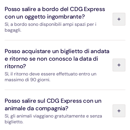
Posso salire a bordo del CDG Express
con un oggetto ingombrante?
Sì, a bordo sono disponibili ampi spazi per i
bagagli.
Sono previste grandi bagagliere munite di ganci e
cinghie per le attrezzature ingombranti: biciclette,
Posso acquistare un biglietto di andata
passeggini, attrezzature sportive, ecc. Il capotreno
e ritorno se non conosco la data di
presente su ogni treno può aiutarti a sistemare i bagagli
ritorno?
quando sali a bordo.
Sì, il ritorno deve essere effettuato entro un
massimo di 90 giorni.
Un biglietto di andata e ritorno può essere utilizzato fino
a 90 giorni dopo la convalida del viaggio di andata, nella
Posso salire sul CDG Express con un
direzione opposta.
animale da compagnia?
Sì, gli animali viaggiano gratuitamente e senza
biglietto.