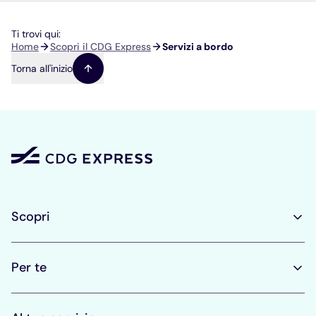
Ti trovi qui:
Briciole
Home
Scopri il CDG Express
Servizi a bordo
di
Torna all'inizio
pane
Scopri
Per te