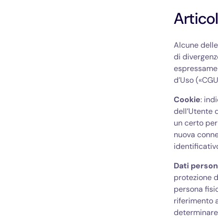
Articol
Alcune delle
di divergenze
espressament
d’Uso («CGU
Cookie
: in
dell’Utente 
un certo per
nuova connes
identificativ
Dati persona
protezione d
persona fisi
riferimento 
determinare 