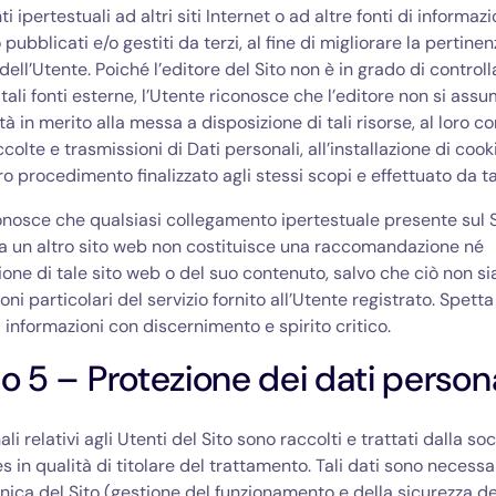
i ipertestuali ad altri siti Internet o ad altre fonti di informa
 pubblicati e/o gestiti da terzi, al fine di migliorare la pertine
ell’Utente. Poiché l’editore del Sito non è in grado di controll
 tali fonti esterne, l’Utente riconosce che l’editore non si ass
à in merito alla messa a disposizione di tali risorse, al loro co
colte e trasmissioni di Dati personali, all’installazione di cook
ro procedimento finalizzato agli stessi scopi e effettuato da tali
onosce che qualsiasi collegamento ipertestuale presente sul S
a un altro sito web non costituisce una raccomandazione né
one di tale sito web o del suo contenuto, salvo che ciò non si
oni particolari del servizio fornito all’Utente registrato. Spetta
li informazioni con discernimento e spirito critico.
lo 5 – Protezione dei dati persona
ali relativi agli Utenti del Sito sono raccolti e trattati dalla so
s in qualità di titolare del trattamento. Tali dati sono necessar
nica del Sito (gestione del funzionamento e della sicurezza del 