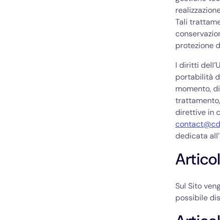
realizzazion
Tali trattame
conservazion
protezione de
I diritti del
portabilità d
momento, diri
trattamento, 
direttive in 
contact@cd
dedicata all
Articol
Sul Sito ven
possibile dis