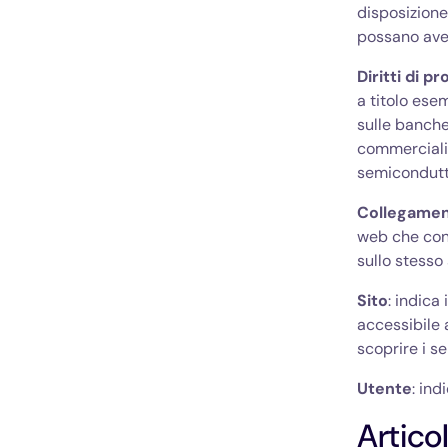
disposizione 
possano aver
Diritti di p
a titolo esemp
sulle banche d
commerciali, 
semicondutt
Collegamen
web che cons
sullo stesso 
Sito
: indica
accessibile 
scoprire i se
Utente
: ind
Artico