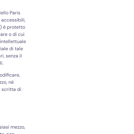
ello Paris
 accessibili,
i) è protetto
lare o di cui
intellettuale
iale di tale
i, senza il
i.
odificare,
zzo, né
 scritta di
iasi mezzo,