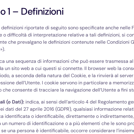
o 1 – Definizioni
 definizioni riportate di seguito sono specificate anche nelle 
 o difficoltà di interpretazione relative a tali definizioni, si c
e che prevalgano le definizioni contenute nelle Condizioni G
»).
dica una sequenza di informazioni che può essere trasmessa a
da un sito web a cui questi si connette. Il browser web la con
iodo, a seconda della natura del Cookie, e la rinvierà al serve
sione dell’Utente. I cookie servono in particolare a memoriz
o che consente di tracciare la navigazione dell’Utente a fini sta
li (o Dati):
indica, ai sensi dell’articolo 4 del Regolamento ge
ei dati del 27 aprile 2016 (GDPR), qualsiasi informazione relat
ca identificata o identificabile, direttamente o indirettament
a un numero di identificazione o a più elementi che le sono pro
se una persona è identificabile, occorre considerare l’insiem