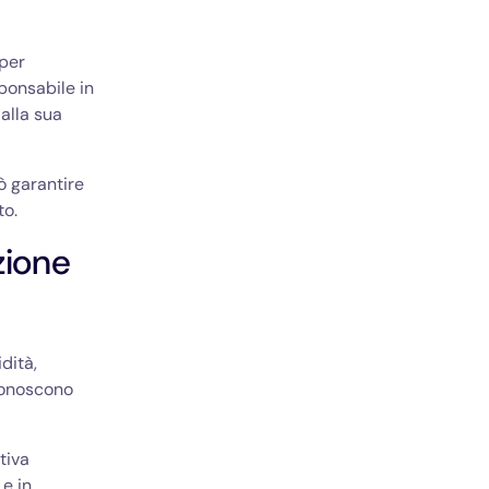
 per
ponsabile in
dalla sua
ò garantire
to.
zione
idità,
iconoscono
tiva
 e in