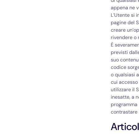
di qualsiasi 
appena ne v
L’Utente si 
pagine del Si
creare un’ope
rivendere o r
È severamente
previsti dall
suo contenut
codice sorge
o qualsiasi a
cui accesso 
utilizzare il
inesatte, a 
programma p
contrastare 
Artico