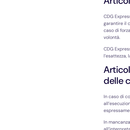
Artico
CDG Express 
garantire il
caso di forz
volontà.
CDG Express 
l’esattezza, 
Artico
delle 
In caso di co
all’esecuzio
espressamen
In mancanza 
all’interpret