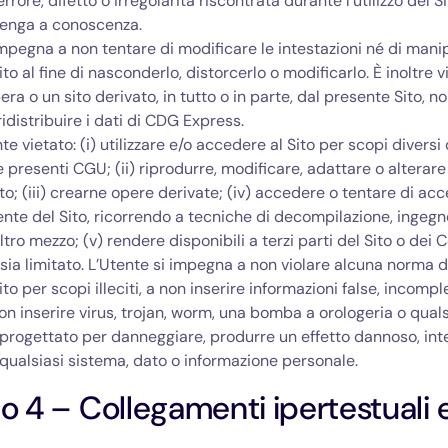
errore, difetto o irregolarità riscontrata durante l’utilizzo del S
enga a conoscenza.
impegna a non tentare di modificare le intestazioni né di mani
to al fine di nasconderlo, distorcerlo o modificarlo. È inoltre v
ra o un sito derivato, in tutto o in parte, dal presente Sito, n
idistribuire i dati di CDG Express.
 vietato: (i) utilizzare e/o accedere al Sito per scopi diversi 
e presenti CGU; (ii) riprodurre, modificare, adattare o alterare i
o; (iii) crearne opere derivate; (iv) accedere o tentare di acc
nte del Sito, ricorrendo a tecniche di decompilazione, ingegn
ltro mezzo; (v) rendere disponibili a terzi parti del Sito o dei C
sia limitato. L’Utente si impegna a non violare alcuna norma d
 Sito per scopi illeciti, a non inserire informazioni false, incompl
non inserire virus, trojan, worm, una bomba a orologeria o quals
rogettato per danneggiare, produrre un effetto dannoso, int
qualsiasi sistema, dato o informazione personale.
lo 4 – Collegamenti ipertestuali 