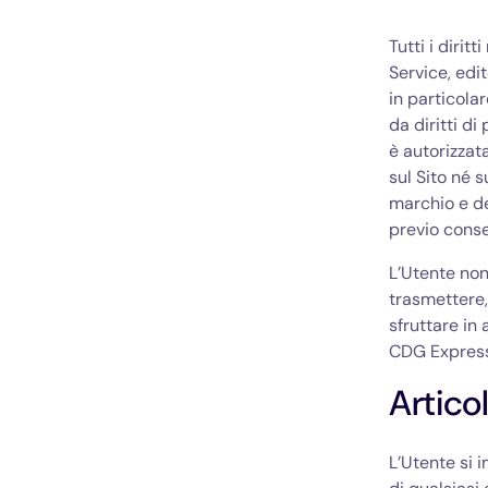
Tutti i dirit
Service, edit
in particolar
da diritti di
è autorizzata
sul Sito né s
marchio e del
previo consen
L’Utente non
trasmettere,
sfruttare in
CDG Express
Artico
L’Utente si