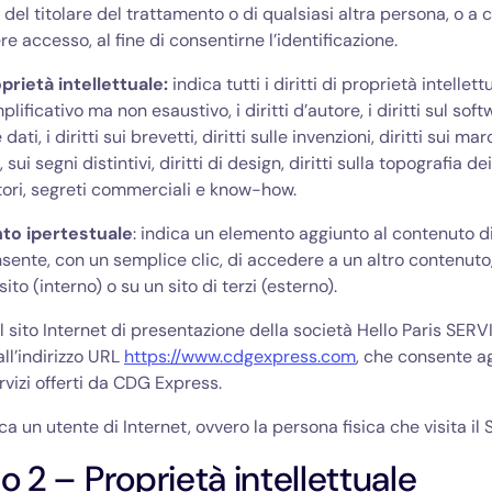
del titolare del trattamento o di qualsiasi altra persona, o a c
e accesso, al fine di consentirne l’identificazione.
roprietà intellettuale:
indica tutti i diritti di proprietà intellettu
lificativo ma non esaustivo, i diritti d’autore, i diritti sul softwa
ati, i diritti sui brevetti, diritti sulle invenzioni, diritti sui mar
sui segni distintivi, diritti di design, diritti sulla topografia dei
ori, segreti commerciali e know-how.
to ipertestuale
: indica un elemento aggiunto al contenuto d
ente, con un semplice clic, di accedere a un altro contenuto,
sito (interno) o su un sito di terzi (esterno).
 il sito Internet di presentazione della società Hello Paris SERV
all’indirizzo URL
https://www.cdgexpress.com
, che consente ag
rvizi offerti da CDG Express.
ica un utente di Internet, ovvero la persona fisica che visita il S
lo 2 – Proprietà intellettuale