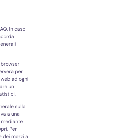
FAQ. In caso
oncorda
enerali
l browser
serverà per
r web ad ogni
zare un
tistici.
nerale sulla
iva a una
e, mediante
pri. Per
e dei mezzi a