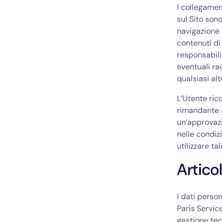
I collegament
sul Sito sono
navigazione d
contenuti di
responsabilit
eventuali rac
qualsiasi alt
L’Utente ric
rimandante 
un’approvazi
nelle condizi
utilizzare ta
Artico
I dati person
Paris Service
gestione tec