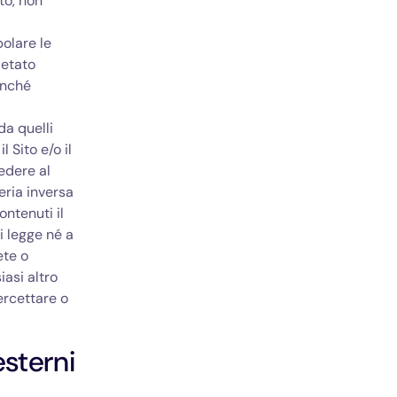
ito, non
polare le
ietato
onché
da quelli
l Sito e/o il
edere al
eria inversa
ontenuti il
i legge né a
ete o
iasi altro
ercettare o
esterni