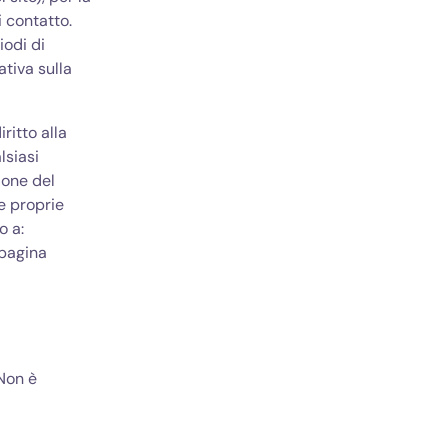
i contatto.
iodi di
ativa sulla
iritto alla
lsiasi
ione del
le proprie
o a:
 pagina
 Non è