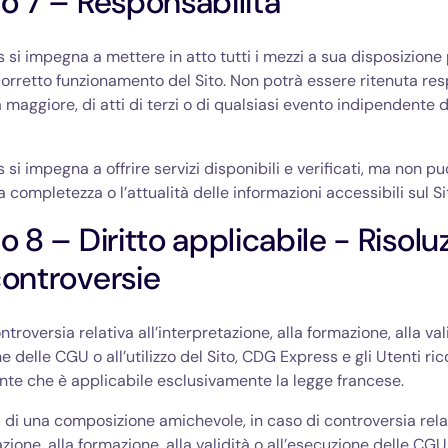
lo 7 – Responsabilità
si impegna a mettere in atto tutti i mezzi a sua disposizione
 corretto funzionamento del Sito. Non potrà essere ritenuta res
a maggiore, di atti di terzi o di qualsiasi evento indipendente 
si impegna a offrire servizi disponibili e verificati, ma non pu
la completezza o l’attualità delle informazioni accessibili sul Si
lo 8 – Diritto applicabile - Risolu
controversie
ntroversia relativa all’interpretazione, alla formazione, alla val
ne delle CGU o all’utilizzo del Sito, CDG Express e gli Utenti r
te che è applicabile esclusivamente la legge francese.
di una composizione amichevole, in caso di controversia rela
azione, alla formazione, alla validità o all’esecuzione delle CGU