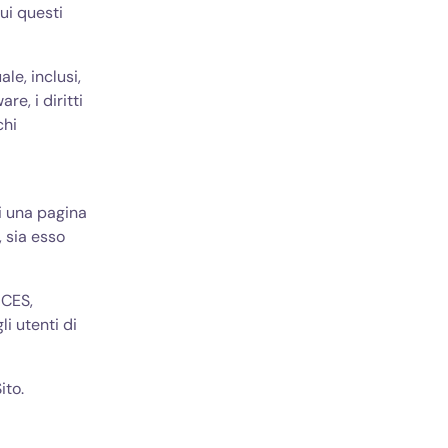
ui questi
ale, inclusi,
re, i diritti
chi
i una pagina
 sia esso
ICES,
li utenti di
ito.