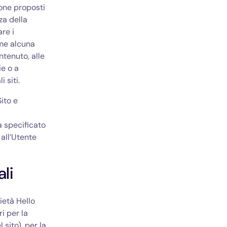
zione proposti
nza della
are i
ume alcuna
ntenuto, alle
ie o a
 siti.
ito e
a specificato
 all’Utente
li
cietà Hello
i per la
sito), per la