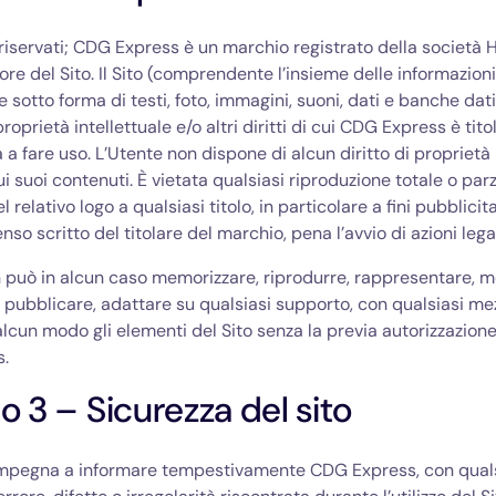
ti riservati; CDG Express è un marchio registrato della società H
ore del Sito. Il Sito (comprendente l’insieme delle informazioni
e sotto forma di testi, foto, immagini, suoni, dati e banche dat
 proprietà intellettuale e/o altri diritti di cui CDG Express è tito
 a fare uso. L’Utente non dispone di alcun diritto di proprietà 
ui suoi contenuti. È vietata qualsiasi riproduzione totale o parz
 relativo logo a qualsiasi titolo, in particolare a fini pubblicitar
so scritto del titolare del marchio, pena l’avvio di azioni legal
 può in alcun caso memorizzare, riprodurre, rappresentare, m
 pubblicare, adattare su qualsiasi supporto, con qualsiasi me
 alcun modo gli elementi del Sito senza la previa autorizzazione
.
lo 3 – Sicurezza del sito
 impegna a informare tempestivamente CDG Express, con quals