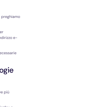
Vi preghiamo
er
indirizzo e-
ecessarie
logie
ve più