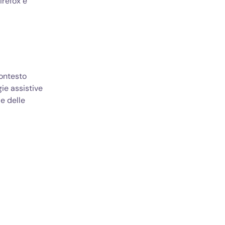
irefox e
contesto
ie assistive
le delle