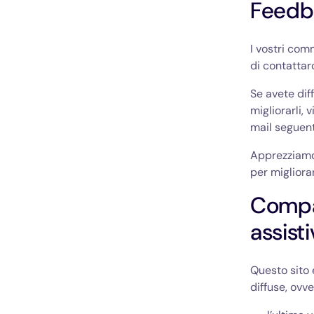
Feedb
I vostri com
di contattarc
Se avete dif
migliorarli,
mail seguen
Apprezziamo
per migliorar
Compat
assist
Questo sito 
diffuse, ovve