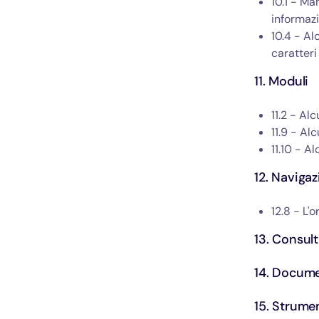
10.1 - Ma
informazi
10.4 - Al
caratteri
11. Moduli
11.2 - Al
11.9 - Al
11.10 - A
12. Naviga
12.8 - L'
13. Consult
14. Documen
15. Strumen