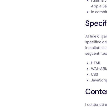
l’ultima 
Apple Saf
in combin
Specif
Al fine di g
specifico de
installate s
seguenti tec
HTML
WAI-ARI
CSS
JavaScri
Conten
I contenuti e