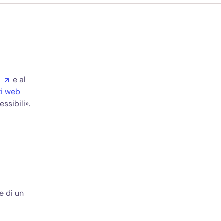
1
e al
ti web
ssibili».
e di un