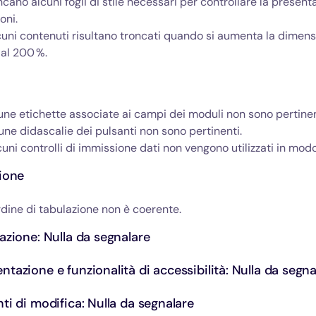
ncano alcuni fogli di stile necessari per controllare la present
oni.
cuni contenuti risultano troncati quando si aumenta la dimens
 al 200 %.
cune etichette associate ai campi dei moduli non sono pertinen
cune didascalie dei pulsanti non sono pertinenti.
lcuni controlli di immissione dati non vengono utilizzati in mod
zione
ordine di tabulazione non è coerente.
azione: Nulla da segnalare
tazione e funzionalità di accessibilità: Nulla da segna
ti di modifica: Nulla da segnalare