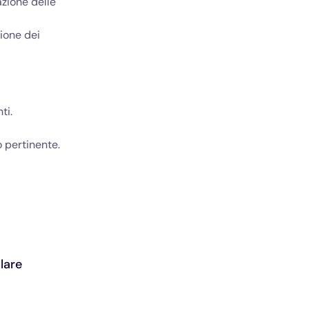
azione delle
ione dei
ti.
o pertinente.
lare