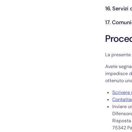
16. Servizi
17. Comuni
Proced
La presente 
Avete segnal
impedisce di
ottenuto una
Scrivere 
Contattar
Inviare u
Difensore
Risposta 
75342 Pa