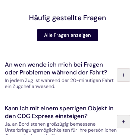
Häufig gestellte Fragen
Alle Fragen anzeigen
An wen wende ich mich bei Fragen
oder Problemen während der Fahrt?
In jedem Zug ist während der 20-minütigen Fahrt
ein Zugchef anwesend.
Der in jedem Zug anwesende Zugchef kann Ihnen schon
beim Einsteigen dabei behilflich sein, Ihre persönlichen
Kann ich mit einem sperrigen Objekt in
Gegenstände zu verstauen, und kann während der
den CDG Express einsteigen?
gesamten Fahrt etwaige Fragen beantworten. Darüber
hinaus stehen Ihnen jeden Tag vom ersten bis zum
Ja, an Bord stehen großzügig bemessene
letzten abfahrenden Zug in den Bahnhöfen Gare de l’Est
Unterbringungsmöglichkeiten für Ihre persönlichen